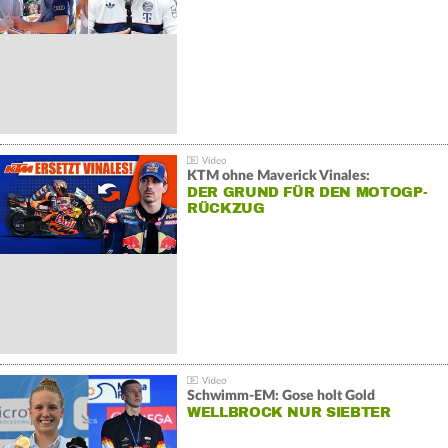
KTM ohne Maverick Vinales:
DER GRUND FÜR DEN MOTOGP-
RÜCKZUG
Schwimm-EM: Gose holt Gold
WELLBROCK NUR SIEBTER