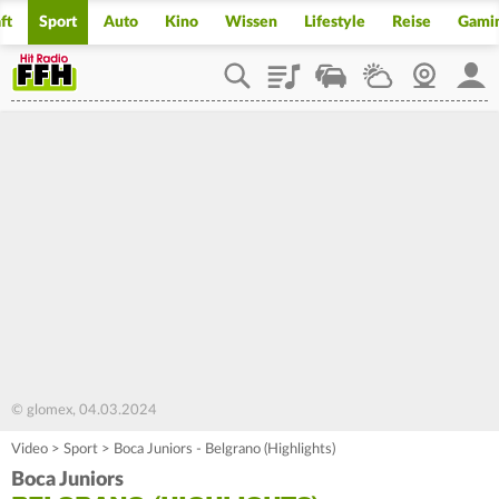
ft
Sport
Auto
Kino
Wissen
Lifestyle
Reise
Gami
Playlist
Staupilot
Wetter
Webcam
Mein
© glomex, 04.03.2024
Video
>
Sport
>
Boca Juniors - Belgrano (Highlights)
Boca Juniors