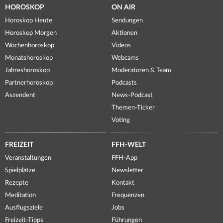
HOROSKOP
ON AIR
Horoskop Heute
Sendungen
Horoskop Morgen
Aktionen
Wochenhoroskop
Videos
Monatshoroskop
Webcams
Jahreshoroskop
Moderatoren & Team
Partnerhoroskop
Podcasts
Aszendent
News-Podcast
Themen-Ticker
Voting
FREIZEIT
FFH-WELT
Veranstaltungen
FFH-App
Spielplätze
Newsletter
Rezepte
Kontakt
Meditation
Frequenzen
Ausflugsziele
Jobs
Freizeit-Tipps
Führungen