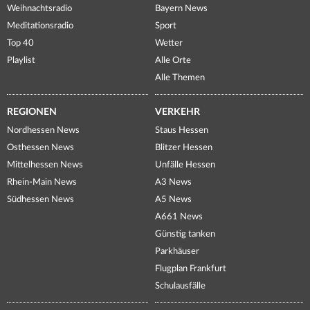
Weihnachtsradio
Bayern News
Meditationsradio
Sport
Top 40
Wetter
Playlist
Alle Orte
Alle Themen
REGIONEN
VERKEHR
Nordhessen News
Staus Hessen
Osthessen News
Blitzer Hessen
Mittelhessen News
Unfälle Hessen
Rhein-Main News
A3 News
Südhessen News
A5 News
A661 News
Günstig tanken
Parkhäuser
Flugplan Frankfurt
Schulausfälle