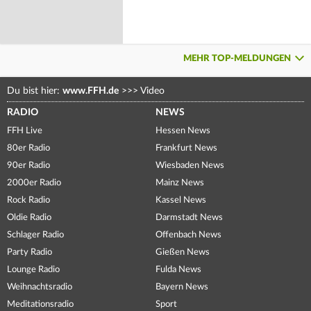
MEHR TOP-MELDUNGEN
Du bist hier:
www.FFH.de
>>>
Video
RADIO
NEWS
FFH Live
Hessen News
80er Radio
Frankfurt News
90er Radio
Wiesbaden News
2000er Radio
Mainz News
Rock Radio
Kassel News
Oldie Radio
Darmstadt News
Schlager Radio
Offenbach News
Party Radio
Gießen News
Lounge Radio
Fulda News
Weihnachtsradio
Bayern News
Meditationsradio
Sport