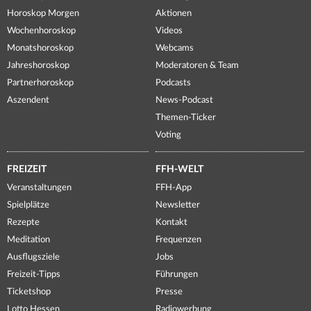
Horoskop Morgen
Aktionen
Wochenhoroskop
Videos
Monatshoroskop
Webcams
Jahreshoroskop
Moderatoren & Team
Partnerhoroskop
Podcasts
Aszendent
News-Podcast
Themen-Ticker
Voting
FREIZEIT
FFH-WELT
Veranstaltungen
FFH-App
Spielplätze
Newsletter
Rezepte
Kontakt
Meditation
Frequenzen
Ausflugsziele
Jobs
Freizeit-Tipps
Führungen
Ticketshop
Presse
Lotto Hessen
Radiowerbung