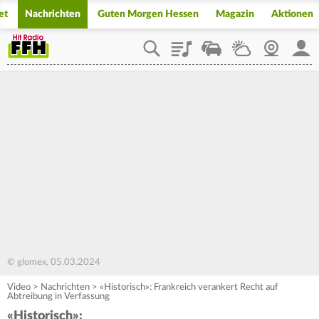
et
Nachrichten
Guten Morgen Hessen
Magazin
Aktionen
Playlist
Staupilot
Wetter
Webcam
Mein
© glomex, 05.03.2024
Video
>
Nachrichten
>
«Historisch»: Frankreich verankert Recht auf
Abtreibung in Verfassung
«Historisch»: