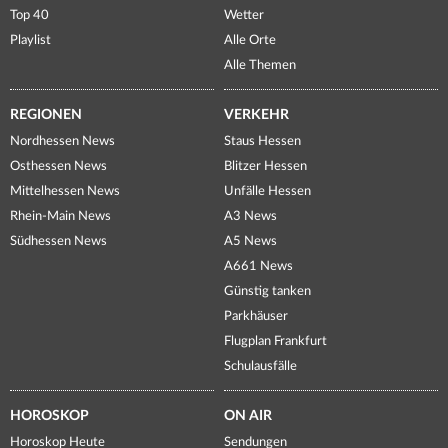
Top 40
Wetter
Playlist
Alle Orte
Alle Themen
REGIONEN
VERKEHR
Nordhessen News
Staus Hessen
Osthessen News
Blitzer Hessen
Mittelhessen News
Unfälle Hessen
Rhein-Main News
A3 News
Südhessen News
A5 News
A661 News
Günstig tanken
Parkhäuser
Flugplan Frankfurt
Schulausfälle
HOROSKOP
ON AIR
Horoskop Heute
Sendungen