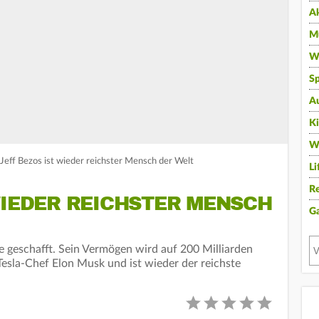
A
Mu
Wi
Sp
A
K
W
 Jeff Bezos ist wieder reichster Mensch der Welt
Li
Re
WIEDER REICHSTER MENSCH
G
ze geschafft. Sein Vermögen wird auf 200 Milliarden
Tesla-Chef Elon Musk und ist wieder der reichste