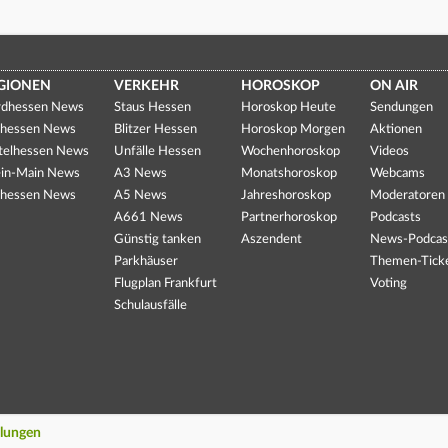
GIONEN
VERKEHR
HOROSKOP
ON AIR
dhessen News
Staus Hessen
Horoskop Heute
Sendungen
hessen News
Blitzer Hessen
Horoskop Morgen
Aktionen
telhessen News
Unfälle Hessen
Wochenhoroskop
Videos
in-Main News
A3 News
Monatshoroskop
Webcams
hessen News
A5 News
Jahreshoroskop
Moderatoren
A661 News
Partnerhoroskop
Podcasts
Günstig tanken
Aszendent
News-Podcas
Parkhäuser
Themen-Tick
Flugplan Frankfurt
Voting
Schulausfälle
llungen