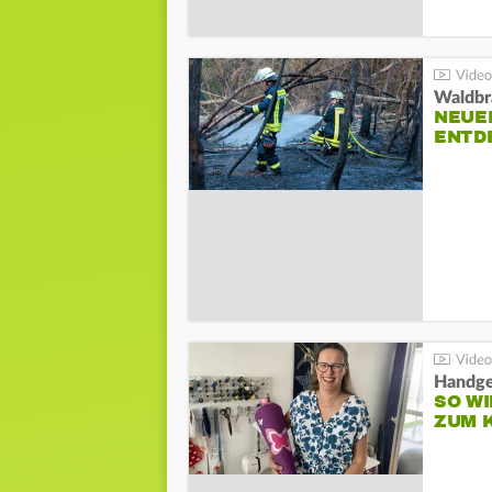
Waldbr
NEUE
ENTD
Handge
SO WI
ZUM 