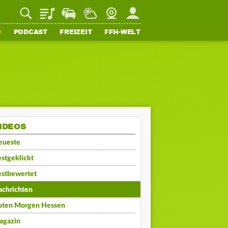
Playlist
Staupilot
Wetter
Webcam
Mein FFH
O
PODCAST
FREIZEIT
FFH-WELT
IDEOS
eueste
stgeklickt
estbewertet
achrichten
uten Morgen Hessen
agazin