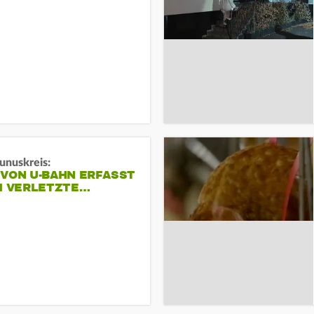
unuskreis:
 VON U-BAHN ERFASST
EI VERLETZTE…