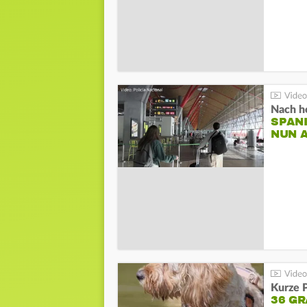
Nach he
SPAN
NUN 
Kurze P
36 G