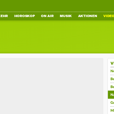
KEHR
HOROSKOP
ON AIR
MUSIK
AKTIONEN
VIDE
V
N
Be
B
N
G
M