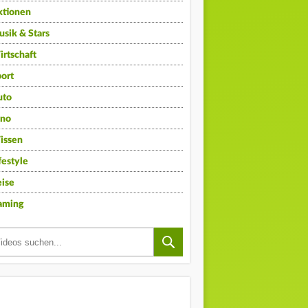
ktionen
sik & Stars
rtschaft
ort
uto
ino
issen
festyle
ise
aming