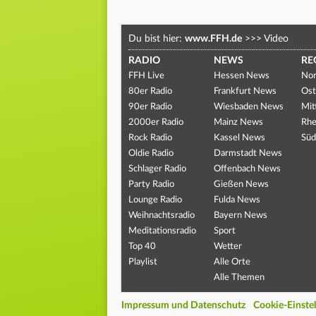
Du bist hier:
www.FFH.de
>>>
Video
RADIO
NEWS
RE
FFH Live
Hessen News
Nor
80er Radio
Frankfurt News
Ost
90er Radio
Wiesbaden News
Mit
2000er Radio
Mainz News
Rhe
Rock Radio
Kassel News
Süd
Oldie Radio
Darmstadt News
Schlager Radio
Offenbach News
Party Radio
Gießen News
Lounge Radio
Fulda News
Weihnachtsradio
Bayern News
Meditationsradio
Sport
Top 40
Wetter
Playlist
Alle Orte
Alle Themen
Impressum und Datenschutz
Cookie-Einste