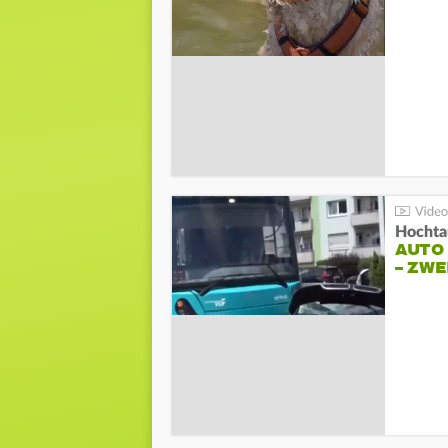
Hochta
AUTO
– ZW