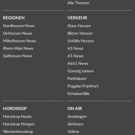
Alle Themen
REGIONEN
VERKEHR
Nordhessen News
Staus Hessen
Osthessen News
Blitzer Hessen
Mittelhessen News
Unfälle Hessen
Rhein-Main News
A3 News
Südhessen News
A5 News
A661 News
Günstig tanken
Parkhäuser
Flugplan Frankfurt
Schulausfälle
HOROSKOP
ON AIR
Horoskop Heute
Sendungen
Horoskop Morgen
Aktionen
Wochenhoroskop
Videos