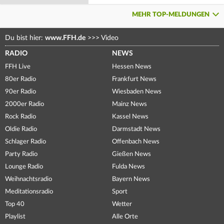
MEHR TOP-MELDUNGEN
Du bist hier:
www.FFH.de
>>>
Video
RADIO
NEWS
FFH Live
Hessen News
80er Radio
Frankfurt News
90er Radio
Wiesbaden News
2000er Radio
Mainz News
Rock Radio
Kassel News
Oldie Radio
Darmstadt News
Schlager Radio
Offenbach News
Party Radio
Gießen News
Lounge Radio
Fulda News
Weihnachtsradio
Bayern News
Meditationsradio
Sport
Top 40
Wetter
Playlist
Alle Orte