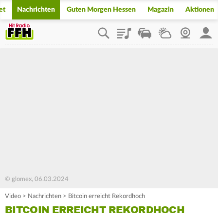
et
Nachrichten
Guten Morgen Hessen
Magazin
Aktionen
Playlist
Staupilot
Wetter
Webcam
Mein
© glomex, 06.03.2024
Video
>
Nachrichten
>
Bitcoin erreicht Rekordhoch
BITCOIN ERREICHT REKORDHOCH