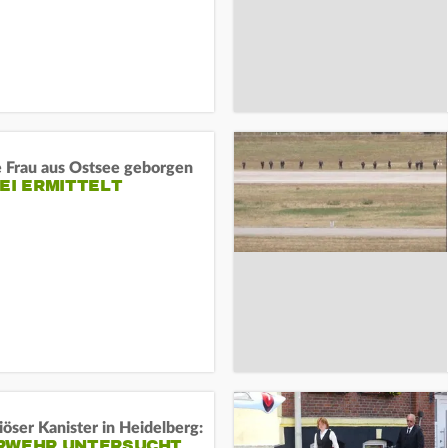
e Frau aus Ostsee geborgen
EI ERMITTELT
öser Kanister in Heidelberg:
RWEHR UNTERSUCHT