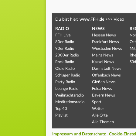
Du bist hier:
www.FFH.de
>>>
Video
RADIO
NEWS
RE
FFH Live
Hessen News
Nor
80er Radio
Frankfurt News
Ost
90er Radio
Wiesbaden News
Mit
2000er Radio
Mainz News
Rhe
Rock Radio
Kassel News
Süd
Oldie Radio
Darmstadt News
Schlager Radio
Offenbach News
Party Radio
Gießen News
Lounge Radio
Fulda News
Weihnachtsradio
Bayern News
Meditationsradio
Sport
Top 40
Wetter
Playlist
Alle Orte
Alle Themen
Impressum und Datenschutz
Cookie-Einste