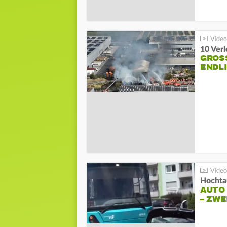
10 Ver
GROSS
NDLI
Hochta
AUTO
– ZW