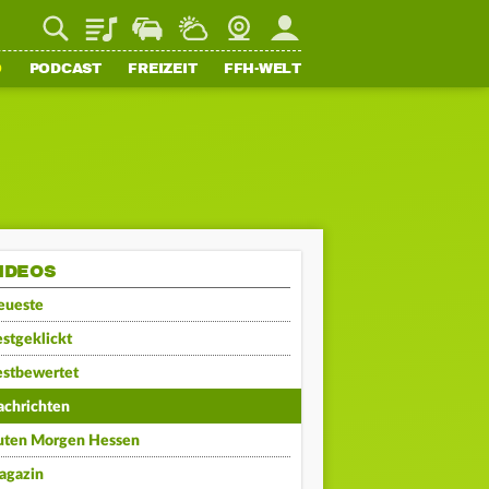
Playlist
Staupilot
Wetter
Webcam
Mein FFH
O
PODCAST
FREIZEIT
FFH-WELT
IDEOS
eueste
stgeklickt
estbewertet
achrichten
uten Morgen Hessen
agazin