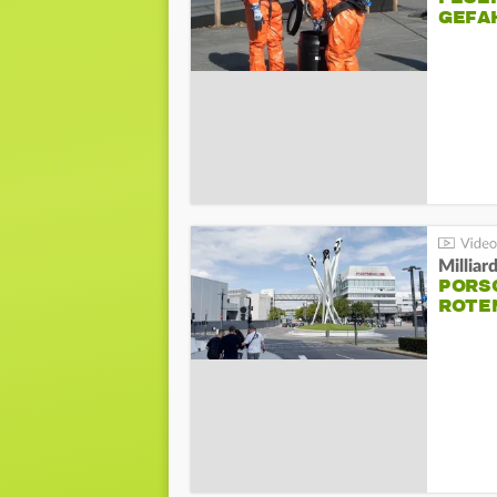
GEFA
Millia
PORSC
ROTE