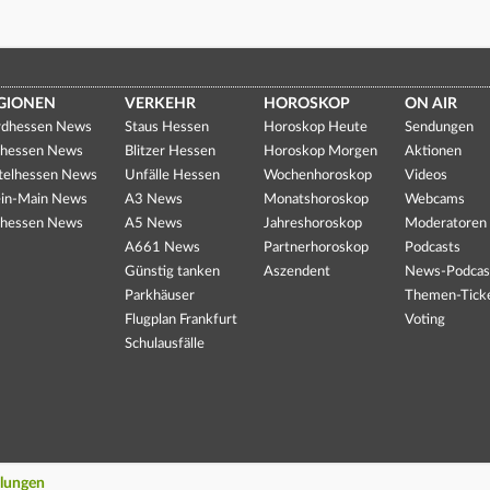
GIONEN
VERKEHR
HOROSKOP
ON AIR
dhessen News
Staus Hessen
Horoskop Heute
Sendungen
hessen News
Blitzer Hessen
Horoskop Morgen
Aktionen
telhessen News
Unfälle Hessen
Wochenhoroskop
Videos
in-Main News
A3 News
Monatshoroskop
Webcams
hessen News
A5 News
Jahreshoroskop
Moderatoren
A661 News
Partnerhoroskop
Podcasts
Günstig tanken
Aszendent
News-Podcas
Parkhäuser
Themen-Tick
Flugplan Frankfurt
Voting
Schulausfälle
llungen