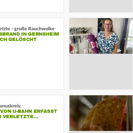
letzte - große Rauchwolke
BRAND IN GERNSHEIM E
CH GELÖSCHT
unuskreis:
 VON U-BAHN ERFASST
EI VERLETZTE…