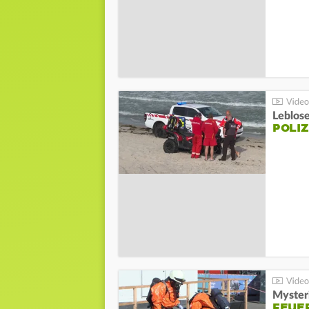
Leblos
POLIZ
Mysteri
FEUE