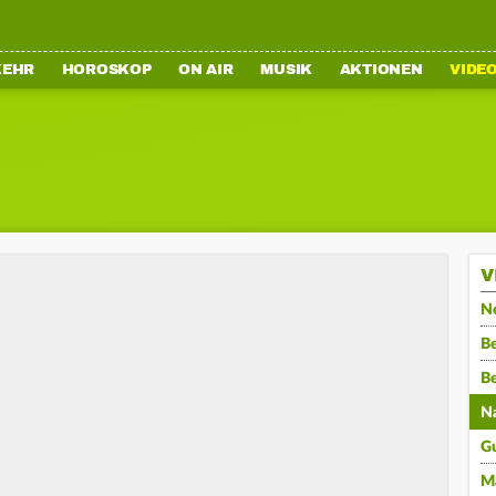
KEHR
HOROSKOP
ON AIR
MUSIK
AKTIONEN
VIDE
V
N
Be
B
N
G
M