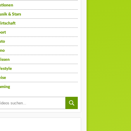
ktionen
sik & Stars
rtschaft
ort
uto
ino
issen
festyle
ise
aming