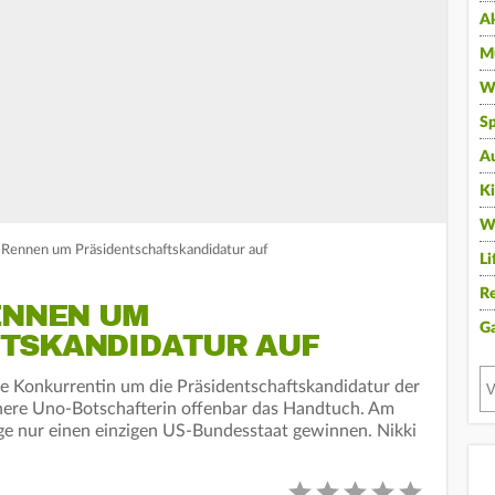
A
Mu
Wi
Sp
A
K
W
 Rennen um Präsidentschaftskandidatur auf
Li
Re
ENNEN UM
G
TSKANDIDATUR AUF
e Konkurrentin um die Präsidentschaftskandidatur der
ühere Uno-Botschafterin offenbar das Handtuch. Am
ge nur einen einzigen US-Bundesstaat gewinnen. Nikki