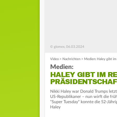
© glomex, 06.03.2024
Video
>
Nachrichten
>
Medien: Haley gibt im
Medien:
HALEY GIBT IM R
PRÄSIDENTSCHAF
Nikki Haley war Donald Trumps letzt
US-Republikaner – nun wirft die fr
"Super Tuesday" konnte die 52-Jähri
Haley