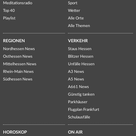
Meditationsradio
Sport
Top 40
Wetter
Playlist
Alle Orte
Alle Themen
REGIONEN
VERKEHR
Nordhessen News
Staus Hessen
Osthessen News
Blitzer Hessen
Mittelhessen News
Unfälle Hessen
Rhein-Main News
A3 News
Südhessen News
A5 News
A661 News
Günstig tanken
Parkhäuser
Flugplan Frankfurt
Schulausfälle
HOROSKOP
ON AIR