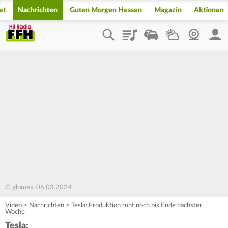
et
Nachrichten
Guten Morgen Hessen
Magazin
Aktionen
Playlist
Staupilot
Wetter
Webcam
Mein
© glomex, 06.03.2024
Video
>
Nachrichten
>
Tesla: Produktion ruht noch bis Ende nächster
Woche
Tesla: