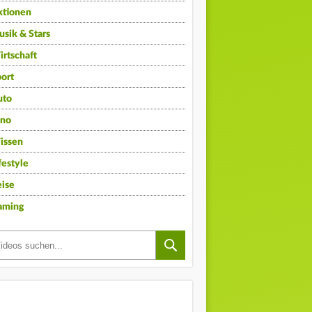
ktionen
sik & Stars
rtschaft
ort
uto
ino
issen
festyle
ise
aming