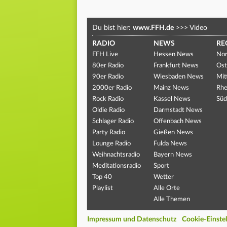
Du bist hier:
www.FFH.de
>>>
Video
RADIO
NEWS
RE
FFH Live
Hessen News
Nor
80er Radio
Frankfurt News
Ost
90er Radio
Wiesbaden News
Mit
2000er Radio
Mainz News
Rhe
Rock Radio
Kassel News
Süd
Oldie Radio
Darmstadt News
Schlager Radio
Offenbach News
Party Radio
Gießen News
Lounge Radio
Fulda News
Weihnachtsradio
Bayern News
Meditationsradio
Sport
Top 40
Wetter
Playlist
Alle Orte
Alle Themen
Impressum und Datenschutz
Cookie-Einste