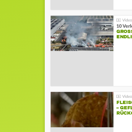
10 Ver
GROSS
NDLI
FLEI
– GEF
ÜCKG