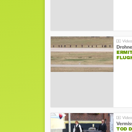
Drohnen
ERMI
FLUG
Vermis
TOD 