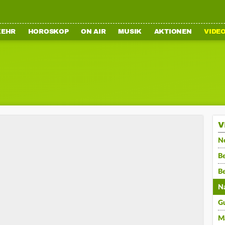
KEHR
HOROSKOP
ON AIR
MUSIK
AKTIONEN
VIDE
V
N
Be
B
N
G
M