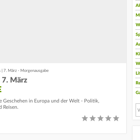
A
Mu
Wi
Sp
A
K
W
 | 7. März - Morgenausgabe
Li
 7. März
Re
E
G
le Geschehen in Europa und der Welt - Politik,
d Reisen.