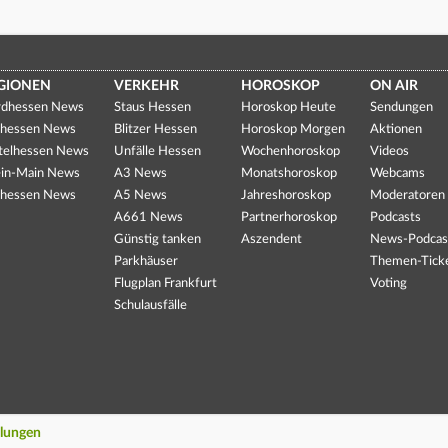
GIONEN
VERKEHR
HOROSKOP
ON AIR
dhessen News
Staus Hessen
Horoskop Heute
Sendungen
hessen News
Blitzer Hessen
Horoskop Morgen
Aktionen
telhessen News
Unfälle Hessen
Wochenhoroskop
Videos
in-Main News
A3 News
Monatshoroskop
Webcams
hessen News
A5 News
Jahreshoroskop
Moderatoren
A661 News
Partnerhoroskop
Podcasts
Günstig tanken
Aszendent
News-Podcas
Parkhäuser
Themen-Tick
Flugplan Frankfurt
Voting
Schulausfälle
llungen