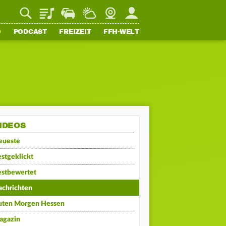
Playlist
Staupilot
Wetter
Webcam
Mein FFH
O
PODCAST
FREIZEIT
FFH-WELT
IDEOS
eueste
stgeklickt
estbewertet
achrichten
uten Morgen Hessen
agazin