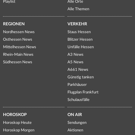
Playlist
Alle Orte
Alle Themen
REGIONEN
VERKEHR
Nordhessen News
Staus Hessen
Osthessen News
Blitzer Hessen
Mittelhessen News
Unfälle Hessen
Rhein-Main News
A3 News
Südhessen News
A5 News
A661 News
Günstig tanken
Parkhäuser
Flugplan Frankfurt
Schulausfälle
HOROSKOP
ON AIR
Horoskop Heute
Sendungen
Horoskop Morgen
Aktionen