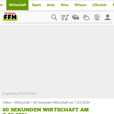
rs
Wirtschaft
Sport
Auto
Kino
Wissen
Lifestyle
Playlist
Staupilot
Wetter
Webcam
Mein
© glomex, 07.03.2024
Video
>
Wirtschaft
>
60 Sekunden Wirtschaft am 7.03.2024
60 SEKUNDEN WIRTSCHAFT AM