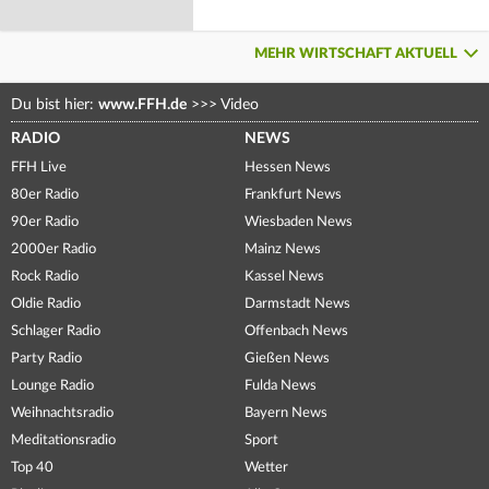
MEHR WIRTSCHAFT AKTUELL
Du bist hier:
www.FFH.de
>>>
Video
RADIO
NEWS
FFH Live
Hessen News
80er Radio
Frankfurt News
90er Radio
Wiesbaden News
2000er Radio
Mainz News
Rock Radio
Kassel News
Oldie Radio
Darmstadt News
Schlager Radio
Offenbach News
Party Radio
Gießen News
Lounge Radio
Fulda News
Weihnachtsradio
Bayern News
Meditationsradio
Sport
Top 40
Wetter