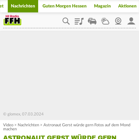
et
Nachrichten
Guten Morgen Hessen
Magazin
Aktionen
Playlist
Staupilot
Wetter
Webcam
Mein
© glomex, 07.03.2024
Video
>
Nachrichten
>
Astronaut Gerst würde gern Fotos auf dem Mond
machen
ASTRONAUT GERST WÜRDE GERN