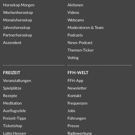
Horoskop Morgen
Aktionen
Wochenhoroskop
Videos
Monatshoroskop
Webcams
Jahreshoroskop
Moderatoren & Team
Partnerhoroskop
Podcasts
Aszendent
News-Podcast
Themen-Ticker
Voting
FREIZEIT
FFH-WELT
Veranstaltungen
FFH-App
Spielplätze
Newsletter
Rezepte
Kontakt
Meditation
Frequenzen
Ausflugsziele
Jobs
Freizeit-Tipps
Führungen
Ticketshop
Presse
Lotto Hessen
Radiowerbung