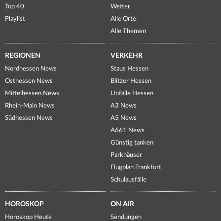
Top 40
Wetter
Playlist
Alle Orte
Alle Themen
REGIONEN
VERKEHR
Nordhessen News
Staus Hessen
Osthessen News
Blitzer Hessen
Mittelhessen News
Unfälle Hessen
Rhein-Main News
A3 News
Südhessen News
A5 News
A661 News
Günstig tanken
Parkhäuser
Flugplan Frankfurt
Schulausfälle
HOROSKOP
ON AIR
Horoskop Heute
Sendungen