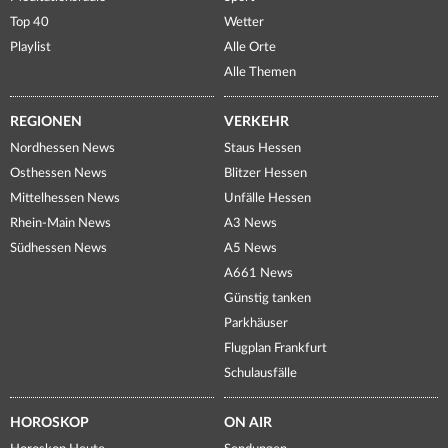
Top 40
Wetter
Playlist
Alle Orte
Alle Themen
REGIONEN
VERKEHR
Nordhessen News
Staus Hessen
Osthessen News
Blitzer Hessen
Mittelhessen News
Unfälle Hessen
Rhein-Main News
A3 News
Südhessen News
A5 News
A661 News
Günstig tanken
Parkhäuser
Flugplan Frankfurt
Schulausfälle
HOROSKOP
ON AIR