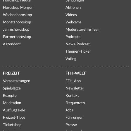
Horoskop Heute
Sendungen
Horoskop Morgen
Aktionen
Wochenhoroskop
Videos
Monatshoroskop
Webcams
Jahreshoroskop
Moderatoren & Team
Partnerhoroskop
Podcasts
Aszendent
News-Podcast
Themen-Ticker
Voting
FREIZEIT
FFH-WELT
Veranstaltungen
FFH-App
Spielplätze
Newsletter
Rezepte
Kontakt
Meditation
Frequenzen
Ausflugsziele
Jobs
Freizeit-Tipps
Führungen
Ticketshop
Presse