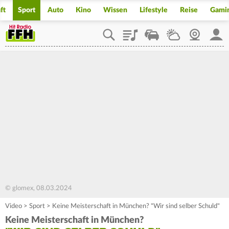
ft
Sport
Auto
Kino
Wissen
Lifestyle
Reise
Gami
Playlist
Staupilot
Wetter
Webcam
Mein
© glomex, 08.03.2024
Video
>
Sport
>
Keine Meisterschaft in München? "Wir sind selber Schuld"
Keine Meisterschaft in München?