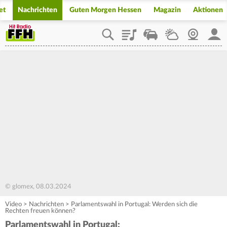
et
Nachrichten
Guten Morgen Hessen
Magazin
Aktionen
Playlist
Staupilot
Wetter
Webcam
Mein
© glomex, 08.03.2024
Video
>
Nachrichten
>
Parlamentswahl in Portugal: Werden sich die
Rechten freuen können?
Parlamentswahl in Portugal: