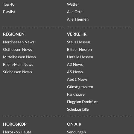
Top 40
Wetter
Playlist
Alle Orte
Alle Themen
REGIONEN
VERKEHR
Nordhessen News
Staus Hessen
Osthessen News
Blitzer Hessen
Mittelhessen News
Unfälle Hessen
Rhein-Main News
A3 News
Südhessen News
A5 News
A661 News
Günstig tanken
Parkhäuser
Flugplan Frankfurt
Schulausfälle
HOROSKOP
ON AIR
Horoskop Heute
Sendungen