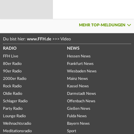
MEHR TOP-MELDUNGEN
Du bist hier:
www.FFH.de
>>>
Video
RADIO
NEWS
FFH Live
Hessen News
80er Radio
Frankfurt News
90er Radio
Wiesbaden News
2000er Radio
Mainz News
Rock Radio
Kassel News
Oldie Radio
Darmstadt News
Schlager Radio
Offenbach News
Party Radio
Gießen News
Lounge Radio
Fulda News
Weihnachtsradio
Bayern News
Meditationsradio
Sport