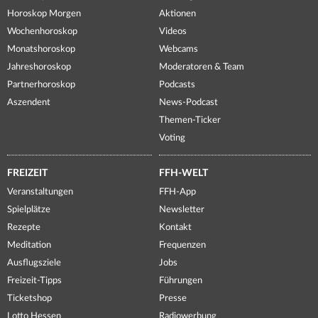
Horoskop Morgen
Aktionen
Wochenhoroskop
Videos
Monatshoroskop
Webcams
Jahreshoroskop
Moderatoren & Team
Partnerhoroskop
Podcasts
Aszendent
News-Podcast
Themen-Ticker
Voting
FREIZEIT
FFH-WELT
Veranstaltungen
FFH-App
Spielplätze
Newsletter
Rezepte
Kontakt
Meditation
Frequenzen
Ausflugsziele
Jobs
Freizeit-Tipps
Führungen
Ticketshop
Presse
Lotto Hessen
Radiowerbung