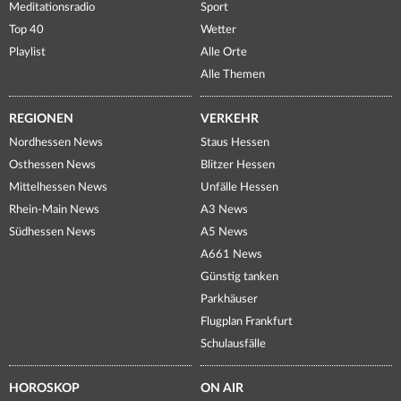
Meditationsradio
Sport
Top 40
Wetter
Playlist
Alle Orte
Alle Themen
REGIONEN
VERKEHR
Nordhessen News
Staus Hessen
Osthessen News
Blitzer Hessen
Mittelhessen News
Unfälle Hessen
Rhein-Main News
A3 News
Südhessen News
A5 News
A661 News
Günstig tanken
Parkhäuser
Flugplan Frankfurt
Schulausfälle
HOROSKOP
ON AIR