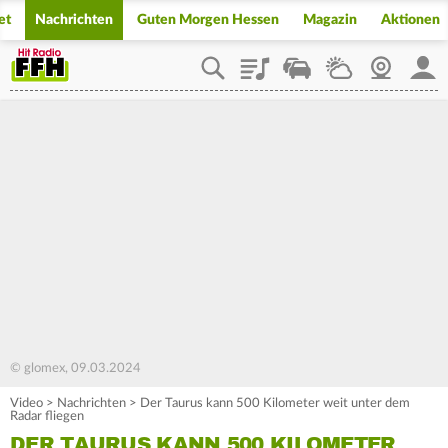
et
Nachrichten
Guten Morgen Hessen
Magazin
Aktionen
Playlist
Staupilot
Wetter
Webcam
Mein
© glomex, 09.03.2024
Video
>
Nachrichten
>
Der Taurus kann 500 Kilometer weit unter dem
Radar fliegen
DER TAURUS KANN 500 KILOMETER