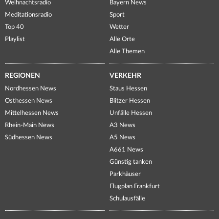
Weihnachtsradio
Bayern News
Meditationsradio
Sport
Top 40
Wetter
Playlist
Alle Orte
Alle Themen
REGIONEN
VERKEHR
Nordhessen News
Staus Hessen
Osthessen News
Blitzer Hessen
Mittelhessen News
Unfälle Hessen
Rhein-Main News
A3 News
Südhessen News
A5 News
A661 News
Günstig tanken
Parkhäuser
Flugplan Frankfurt
Schulausfälle