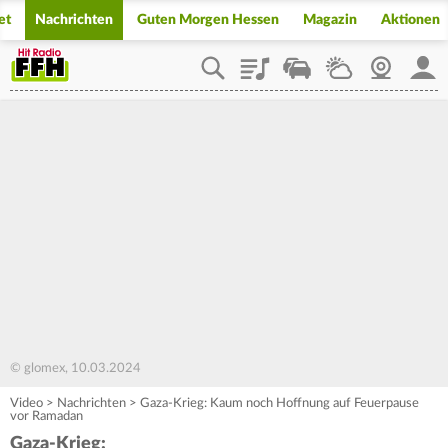
et
Nachrichten
Guten Morgen Hessen
Magazin
Aktionen
Playlist
Staupilot
Wetter
Webcam
Mein
© glomex, 10.03.2024
Video
>
Nachrichten
>
Gaza-Krieg: Kaum noch Hoffnung auf Feuerpause
vor Ramadan
Gaza-Krieg: