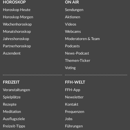
HOROSKOP
ON AIR
Horoskop Heute
Sendungen
Horoskop Morgen
Aktionen
Wochenhoroskop
Videos
Monatshoroskop
Webcams
Jahreshoroskop
Moderatoren & Team
Partnerhoroskop
Podcasts
Aszendent
News-Podcast
Themen-Ticker
Voting
FREIZEIT
FFH-WELT
Veranstaltungen
FFH-App
Spielplätze
Newsletter
Rezepte
Kontakt
Meditation
Frequenzen
Ausflugsziele
Jobs
Freizeit-Tipps
Führungen