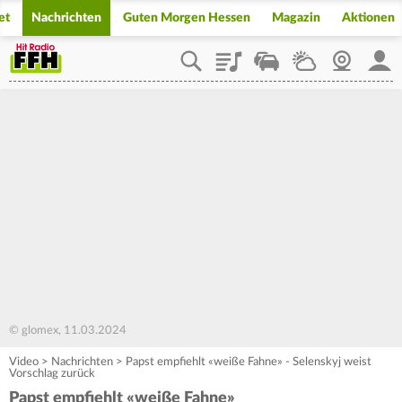
et
Nachrichten
Guten Morgen Hessen
Magazin
Aktionen
Playlist
Staupilot
Wetter
Webcam
Mein
© glomex, 11.03.2024
Video
>
Nachrichten
>
Papst empfiehlt «weiße Fahne» - Selenskyj weist
Vorschlag zurück
Papst empfiehlt «weiße Fahne»