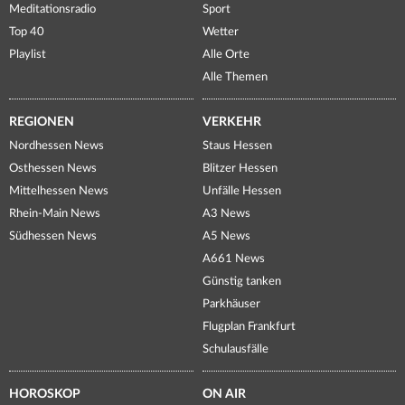
Meditationsradio
Sport
Top 40
Wetter
Playlist
Alle Orte
Alle Themen
REGIONEN
VERKEHR
Nordhessen News
Staus Hessen
Osthessen News
Blitzer Hessen
Mittelhessen News
Unfälle Hessen
Rhein-Main News
A3 News
Südhessen News
A5 News
A661 News
Günstig tanken
Parkhäuser
Flugplan Frankfurt
Schulausfälle
HOROSKOP
ON AIR