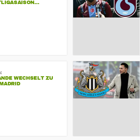
TLIGASAISON…
:
ANDE WECHSELT ZU
 MADRID