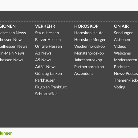
GIONEN
VERKEHR
HOROSKOP
ON AIR
dhessen News
Staus Hessen
Horoskop Heute
Sendungen
hessen News
Blitzer Hessen
Horoskop Morgen
Aktionen
telhessen News
Unfälle Hessen
Wochenhoroskop
Videos
in-Main News
A3 News
Monatshoroskop
Webcams
hessen News
A5 News
Jahreshoroskop
Moderatoren
A661 News
Partnerhoroskop
Podcasts
Günstig tanken
Aszendent
News-Podcas
Parkhäuser
Themen-Tick
Flugplan Frankfurt
Voting
Schulausfälle
llungen