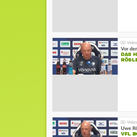
DAS 
RÖSL
VFL 