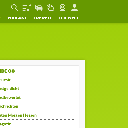
Playlist
Staupilot
Wetter
Webcam
Mein FFH
O
PODCAST
FREIZEIT
FFH-WELT
IDEOS
eueste
stgeklickt
estbewertet
achrichten
uten Morgen Hessen
agazin