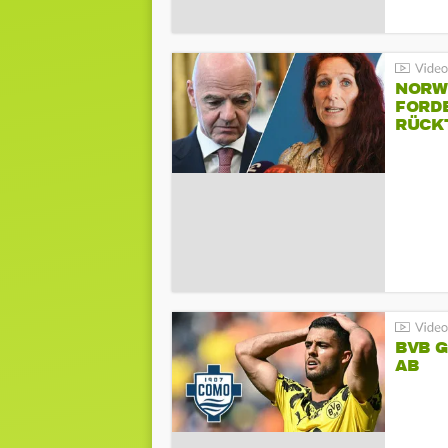
NORW
FORD
RÜCK
BVB 
AB