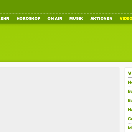
KEHR
HOROSKOP
ON AIR
MUSIK
AKTIONEN
VIDE
V
N
Be
B
N
G
M