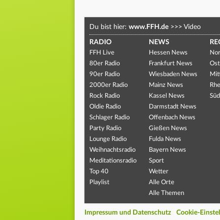
Du bist hier:
www.FFH.de
>>>
Video
RADIO
NEWS
RE
FFH Live
Hessen News
Nor
80er Radio
Frankfurt News
Ost
90er Radio
Wiesbaden News
Mit
2000er Radio
Mainz News
Rhe
Rock Radio
Kassel News
Süd
Oldie Radio
Darmstadt News
Schlager Radio
Offenbach News
Party Radio
Gießen News
Lounge Radio
Fulda News
Weihnachtsradio
Bayern News
Meditationsradio
Sport
Top 40
Wetter
Playlist
Alle Orte
Alle Themen
Impressum und Datenschutz
Cookie-Einste