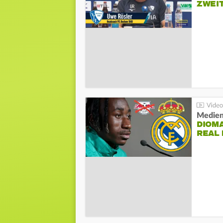
ZWEI
Medien
DIOM
REAL