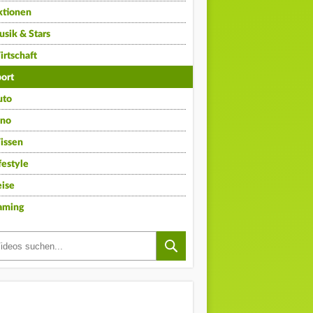
ktionen
sik & Stars
rtschaft
ort
uto
ino
issen
festyle
ise
aming