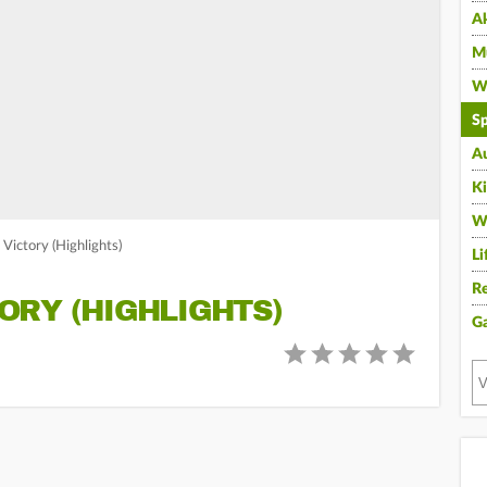
A
Mu
Wi
Sp
A
K
W
Victory (Highlights)
Li
Re
ORY (HIGHLIGHTS)
G