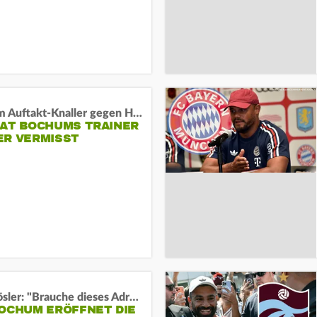
Vor dem Auftakt-Knaller gegen Hertha:
HAT BOCHUMS TRAINER
ER VERMISST
Uwe Rösler: "Brauche dieses Adrenalin"
BOCHUM ERÖFFNET DIE