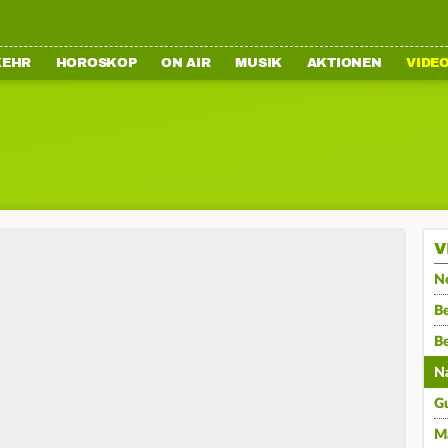
KEHR
HOROSKOP
ON AIR
MUSIK
AKTIONEN
VIDE
V
N
Be
B
N
G
M