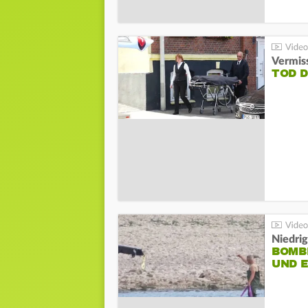
Vermis
TOD 
Niedri
BOMB
UND 