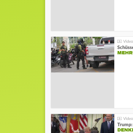
Schüsse
MEHRE
Trump:
DENKE