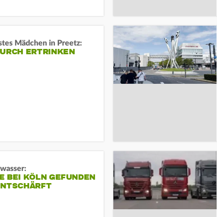
stes Mädchen in Preetz:
DURCH ERTRINKEN
gwasser:
E BEI KÖLN GEFUNDEN
ENTSCHÄRFT