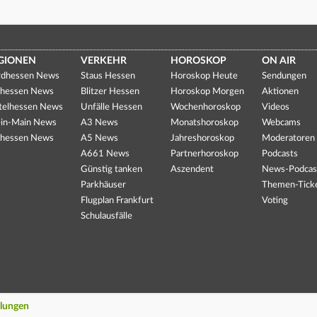
GIONEN
VERKEHR
HOROSKOP
ON AIR
dhessen News
Staus Hessen
Horoskop Heute
Sendungen
hessen News
Blitzer Hessen
Horoskop Morgen
Aktionen
telhessen News
Unfälle Hessen
Wochenhoroskop
Videos
in-Main News
A3 News
Monatshoroskop
Webcams
hessen News
A5 News
Jahreshoroskop
Moderatoren
A661 News
Partnerhoroskop
Podcasts
Günstig tanken
Aszendent
News-Podcas
Parkhäuser
Themen-Tick
Flugplan Frankfurt
Voting
Schulausfälle
llungen