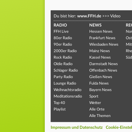
Du bist hier:
www.FFH.de
>>>
Video
RADIO
NEWS
RE
FFH Live
Hessen News
Nor
80er Radio
Frankfurt News
Ost
90er Radio
Wiesbaden News
Mit
2000er Radio
Mainz News
Rhe
Rock Radio
Kassel News
Süd
Oldie Radio
Darmstadt News
Schlager Radio
Offenbach News
Party Radio
Gießen News
Lounge Radio
Fulda News
Weihnachtsradio
Bayern News
Meditationsradio
Sport
Top 40
Wetter
Playlist
Alle Orte
Alle Themen
Impressum und Datenschutz
Cookie-Einste