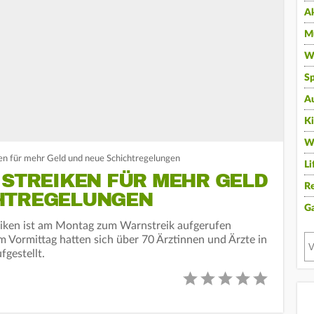
A
Mu
Wi
Sp
A
K
W
ken für mehr Geld und neue Schichtregelungen
Li
 STREIKEN FÜR MEHR GELD
Re
HTREGELUNGEN
G
iniken ist am Montag zum Warnstreik aufgerufen
 Vormittag hatten sich über 70 Ärztinnen und Ärzte in
gestellt.