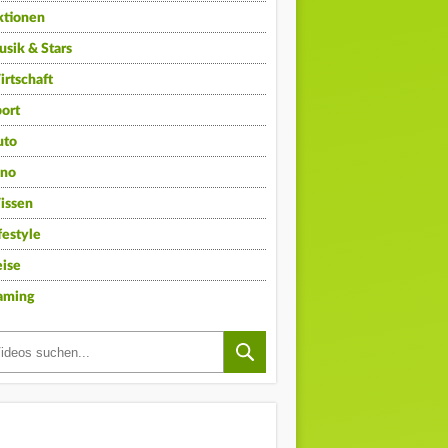
ktionen
sik & Stars
rtschaft
ort
uto
ino
issen
festyle
ise
aming