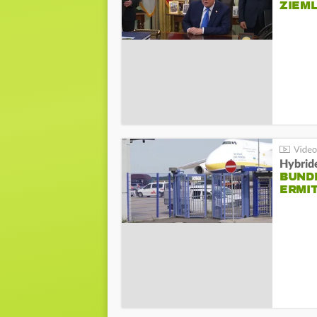
ZIEML
Hybrid
BUND
ERMI