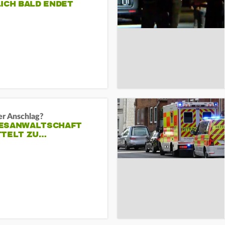
ICH BALD ENDET
er Anschlag?
ESANWALTSCHAFT
TTELT ZU…