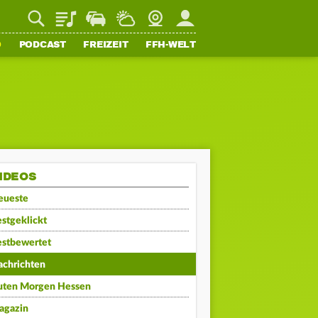
Playlist
Staupilot
Wetter
Webcam
Mein FFH
O
PODCAST
FREIZEIT
FFH-WELT
IDEOS
eueste
stgeklickt
estbewertet
achrichten
uten Morgen Hessen
agazin