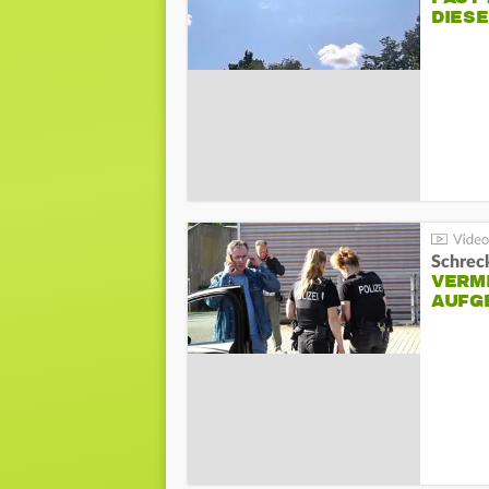
DIES
Schreck
VERM
AUFG