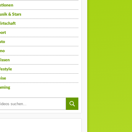
ktionen
sik & Stars
rtschaft
ort
uto
ino
issen
festyle
ise
aming