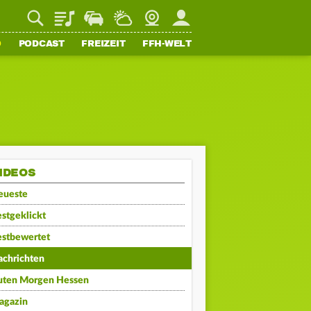
Playlist
Staupilot
Wetter
Webcam
Mein FFH
O
PODCAST
FREIZEIT
FFH-WELT
IDEOS
eueste
stgeklickt
estbewertet
achrichten
uten Morgen Hessen
agazin