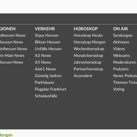
GIONEN
VERKEHR
HOROSKOP
ON AIR
dhessen News
Staus Hessen
Horoskop Heute
Sendungen
hessen News
Blitzer Hessen
Horoskop Morgen
Aktionen
telhessen News
Unfälle Hessen
Wochenhoroskop
Videos
in-Main News
A3 News
Monatshoroskop
Webcams
hessen News
A5 News
Jahreshoroskop
Moderatoren
A661 News
Partnerhoroskop
Podcasts
Günstig tanken
Aszendent
News-Podcas
Parkhäuser
Themen-Tick
Flugplan Frankfurt
Voting
Schulausfälle
llungen