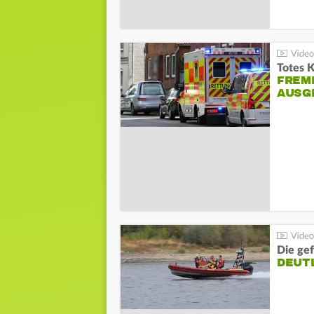
Totes 
FREM
AUSG
Die gef
DEUT