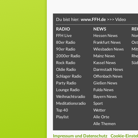
Du bist hier:
www.FFH.de
>>>
Video
RADIO
NEWS
RE
FFH Live
Hessen News
Nor
80er Radio
Frankfurt News
Ost
90er Radio
Wiesbaden News
Mit
2000er Radio
Mainz News
Rhe
Rock Radio
Kassel News
Süd
Oldie Radio
Darmstadt News
Schlager Radio
Offenbach News
Party Radio
Gießen News
Lounge Radio
Fulda News
Weihnachtsradio
Bayern News
Meditationsradio
Sport
Top 40
Wetter
Playlist
Alle Orte
Alle Themen
Impressum und Datenschutz
Cookie-Einste