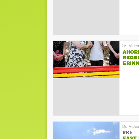
AHOR
REGE
ERIN
BEIM 
RKI:
FAST 