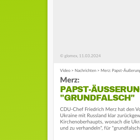
© glomex, 11.03.2024
Video
>
Nachrichten
>
Merz: Papst-Äußerung
Merz:
PAPST-ÄUSSERUNG
GRUNDFALSCH"
CDU-Chef Friedrich Merz hat den Vo
Ukraine mit Russland klar zurückgew
Kirchenoberhaupts, wonach die Ukra
und zu verhandeln", für "grundfalsch"