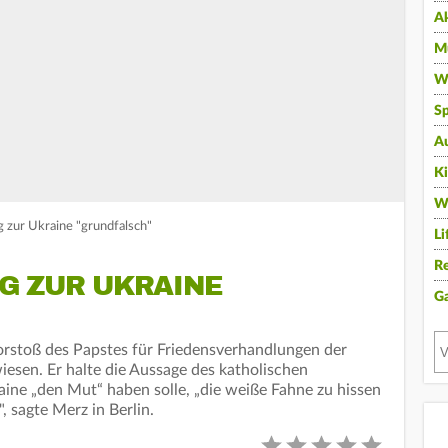
A
Mu
Wi
Sp
A
K
W
 zur Ukraine "grundfalsch"
Li
Re
 ZUR UKRAINE "
G
rstoß des Papstes für Friedensverhandlungen der
iesen. Er halte die Aussage des katholischen
ine „den Mut“ haben solle, „die weiße Fahne zu hissen
, sagte Merz in Berlin.