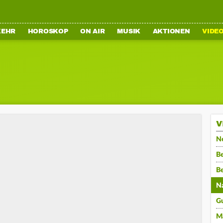
KEHR
HOROSKOP
ON AIR
MUSIK
AKTIONEN
VIDE
V
N
Be
B
N
G
M