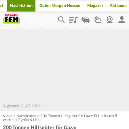
et
Nachrichten
Guten Morgen Hessen
Magazin
Aktionen
Playlist
Staupilot
Wetter
Webcam
Mein
© glomex, 11.03.2024
Video
>
Nachrichten
>
200 Tonnen Hilfsgüter für Gaza: EU-Hilfsschiff
wartet auf grünes Licht
200 Tonnen Hilfsgüter für Gaza: