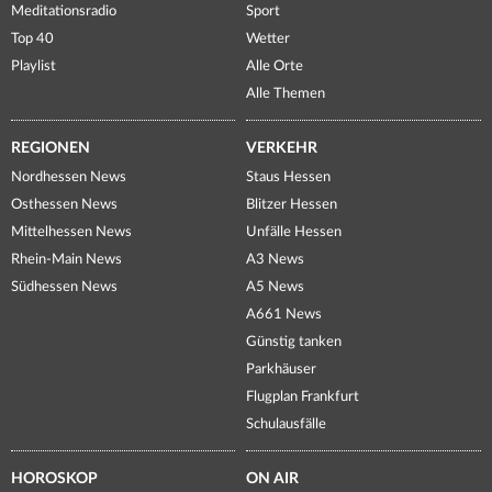
Meditationsradio
Sport
Top 40
Wetter
Playlist
Alle Orte
Alle Themen
REGIONEN
VERKEHR
Nordhessen News
Staus Hessen
Osthessen News
Blitzer Hessen
Mittelhessen News
Unfälle Hessen
Rhein-Main News
A3 News
Südhessen News
A5 News
A661 News
Günstig tanken
Parkhäuser
Flugplan Frankfurt
Schulausfälle
HOROSKOP
ON AIR