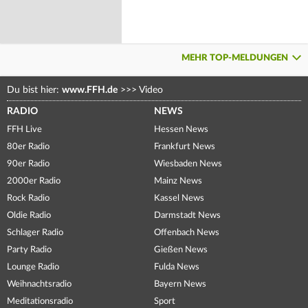
MEHR TOP-MELDUNGEN
Du bist hier:
www.FFH.de
>>>
Video
RADIO
NEWS
FFH Live
Hessen News
80er Radio
Frankfurt News
90er Radio
Wiesbaden News
2000er Radio
Mainz News
Rock Radio
Kassel News
Oldie Radio
Darmstadt News
Schlager Radio
Offenbach News
Party Radio
Gießen News
Lounge Radio
Fulda News
Weihnachtsradio
Bayern News
Meditationsradio
Sport