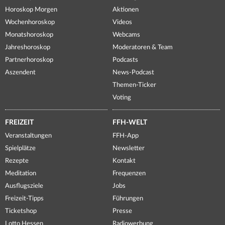
Horoskop Morgen
Aktionen
Wochenhoroskop
Videos
Monatshoroskop
Webcams
Jahreshoroskop
Moderatoren & Team
Partnerhoroskop
Podcasts
Aszendent
News-Podcast
Themen-Ticker
Voting
FREIZEIT
FFH-WELT
Veranstaltungen
FFH-App
Spielplätze
Newsletter
Rezepte
Kontakt
Meditation
Frequenzen
Ausflugsziele
Jobs
Freizeit-Tipps
Führungen
Ticketshop
Presse
Lotto Hessen
Radiowerbung