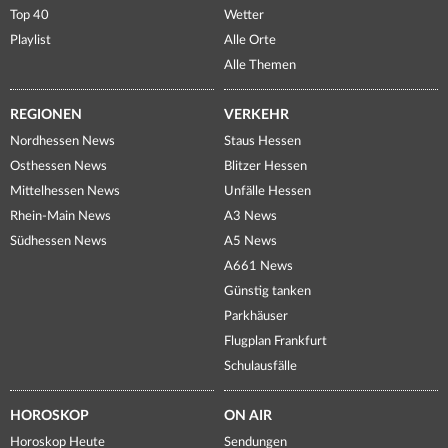
Top 40
Wetter
Playlist
Alle Orte
Alle Themen
REGIONEN
VERKEHR
Nordhessen News
Staus Hessen
Osthessen News
Blitzer Hessen
Mittelhessen News
Unfälle Hessen
Rhein-Main News
A3 News
Südhessen News
A5 News
A661 News
Günstig tanken
Parkhäuser
Flugplan Frankfurt
Schulausfälle
HOROSKOP
ON AIR
Horoskop Heute
Sendungen