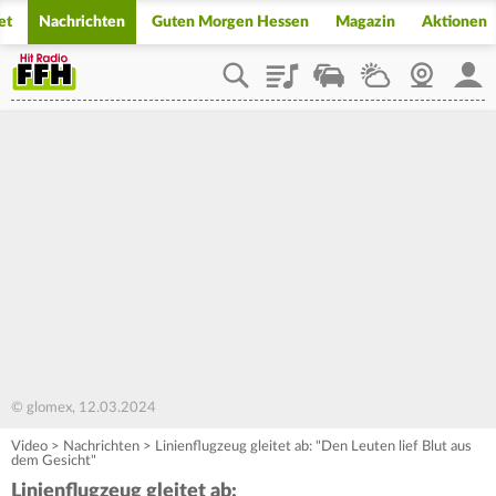
et
Nachrichten
Guten Morgen Hessen
Magazin
Aktionen
Playlist
Staupilot
Wetter
Webcam
Mein
© glomex, 12.03.2024
Video
>
Nachrichten
>
Linienflugzeug gleitet ab: "Den Leuten lief Blut aus
dem Gesicht"
Linienflugzeug gleitet ab: