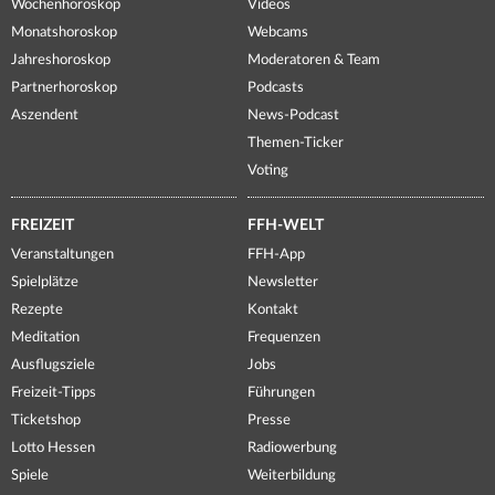
Wochenhoroskop
Videos
Monatshoroskop
Webcams
Jahreshoroskop
Moderatoren & Team
Partnerhoroskop
Podcasts
Aszendent
News-Podcast
Themen-Ticker
Voting
FREIZEIT
FFH-WELT
Veranstaltungen
FFH-App
Spielplätze
Newsletter
Rezepte
Kontakt
Meditation
Frequenzen
Ausflugsziele
Jobs
Freizeit-Tipps
Führungen
Ticketshop
Presse
Lotto Hessen
Radiowerbung
Spiele
Weiterbildung