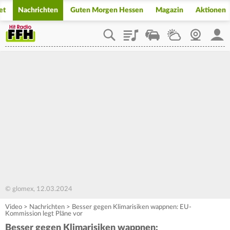
et
Nachrichten
Guten Morgen Hessen
Magazin
Aktionen
Playlist
Staupilot
Wetter
Webcam
Mein
© glomex, 12.03.2024
Video
>
Nachrichten
>
Besser gegen Klimarisiken wappnen: EU-
Kommission legt Pläne vor
Besser gegen Klimarisiken wappnen: