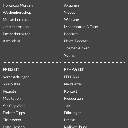
Horoskop Morgen
Aktionen
Wochenhoroskop
Videos
Monatshoroskop
Webcams
Jahreshoroskop
Moderatoren & Team
Partnerhoroskop
Podcasts
Aszendent
News-Podcast
Themen-Ticker
Voting
FREIZEIT
FFH-WELT
Veranstaltungen
FFH-App
Spielplätze
Newsletter
Rezepte
Kontakt
Meditation
Frequenzen
Ausflugsziele
Jobs
Freizeit-Tipps
Führungen
Ticketshop
Presse
Lotto Hessen
Radiowerbung