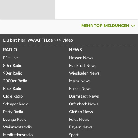
MEHR TOP-MELDUNGEN
Du bist hier:
www.FFH.de
>>>
Video
RADIO
NEWS
FFH Live
Hessen News
80er Radio
Frankfurt News
90er Radio
Wiesbaden News
2000er Radio
Mainz News
Rock Radio
Kassel News
Oldie Radio
Darmstadt News
Schlager Radio
Offenbach News
Party Radio
Gießen News
Lounge Radio
Fulda News
Weihnachtsradio
Bayern News
Meditationsradio
Sport