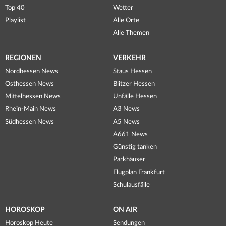
Top 40
Wetter
Playlist
Alle Orte
Alle Themen
REGIONEN
VERKEHR
Nordhessen News
Staus Hessen
Osthessen News
Blitzer Hessen
Mittelhessen News
Unfälle Hessen
Rhein-Main News
A3 News
Südhessen News
A5 News
A661 News
Günstig tanken
Parkhäuser
Flugplan Frankfurt
Schulausfälle
HOROSKOP
ON AIR
Horoskop Heute
Sendungen