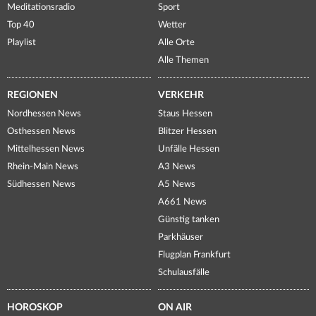
Meditationsradio
Sport
Top 40
Wetter
Playlist
Alle Orte
Alle Themen
REGIONEN
VERKEHR
Nordhessen News
Staus Hessen
Osthessen News
Blitzer Hessen
Mittelhessen News
Unfälle Hessen
Rhein-Main News
A3 News
Südhessen News
A5 News
A661 News
Günstig tanken
Parkhäuser
Flugplan Frankfurt
Schulausfälle
HOROSKOP
ON AIR