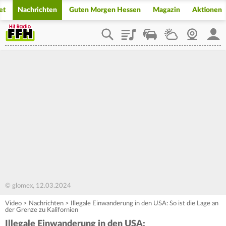
et
Nachrichten
Guten Morgen Hessen
Magazin
Aktionen
Playlist
Staupilot
Wetter
Webcam
Mein
© glomex, 12.03.2024
Video
>
Nachrichten
>
Illegale Einwanderung in den USA: So ist die Lage an
der Grenze zu Kalifornien
Illegale Einwanderung in den USA: