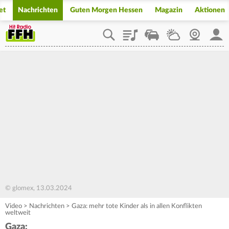
et
Nachrichten
Guten Morgen Hessen
Magazin
Aktionen
Playlist
Staupilot
Wetter
Webcam
Mein
© glomex, 13.03.2024
Video
>
Nachrichten
>
Gaza: mehr tote Kinder als in allen Konflikten
weltweit
Gaza: