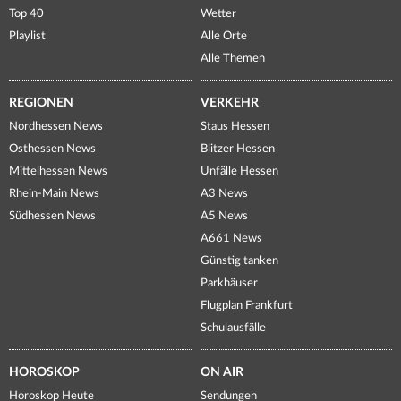
Top 40
Wetter
Playlist
Alle Orte
Alle Themen
REGIONEN
VERKEHR
Nordhessen News
Staus Hessen
Osthessen News
Blitzer Hessen
Mittelhessen News
Unfälle Hessen
Rhein-Main News
A3 News
Südhessen News
A5 News
A661 News
Günstig tanken
Parkhäuser
Flugplan Frankfurt
Schulausfälle
HOROSKOP
ON AIR
Horoskop Heute
Sendungen