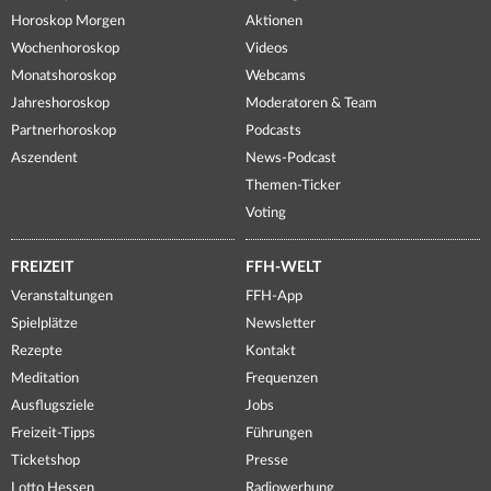
Horoskop Morgen
Aktionen
Wochenhoroskop
Videos
Monatshoroskop
Webcams
Jahreshoroskop
Moderatoren & Team
Partnerhoroskop
Podcasts
Aszendent
News-Podcast
Themen-Ticker
Voting
FREIZEIT
FFH-WELT
Veranstaltungen
FFH-App
Spielplätze
Newsletter
Rezepte
Kontakt
Meditation
Frequenzen
Ausflugsziele
Jobs
Freizeit-Tipps
Führungen
Ticketshop
Presse
Lotto Hessen
Radiowerbung