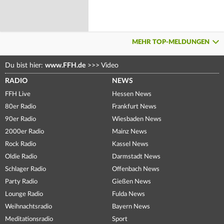
MEHR TOP-MELDUNGEN
Du bist hier:
www.FFH.de
>>>
Video
RADIO
NEWS
FFH Live
Hessen News
80er Radio
Frankfurt News
90er Radio
Wiesbaden News
2000er Radio
Mainz News
Rock Radio
Kassel News
Oldie Radio
Darmstadt News
Schlager Radio
Offenbach News
Party Radio
Gießen News
Lounge Radio
Fulda News
Weihnachtsradio
Bayern News
Meditationsradio
Sport