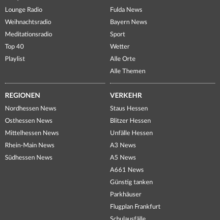
Lounge Radio
Fulda News
Weihnachtsradio
Bayern News
Meditationsradio
Sport
Top 40
Wetter
Playlist
Alle Orte
Alle Themen
REGIONEN
VERKEHR
Nordhessen News
Staus Hessen
Osthessen News
Blitzer Hessen
Mittelhessen News
Unfälle Hessen
Rhein-Main News
A3 News
Südhessen News
A5 News
A661 News
Günstig tanken
Parkhäuser
Flugplan Frankfurt
Schulausfälle