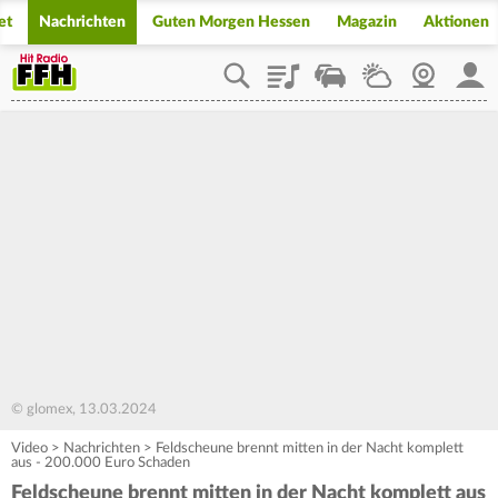
et
Nachrichten
Guten Morgen Hessen
Magazin
Aktionen
Playlist
Staupilot
Wetter
Webcam
Mein
© glomex, 13.03.2024
Video
>
Nachrichten
>
Feldscheune brennt mitten in der Nacht komplett
aus - 200.000 Euro Schaden
Feldscheune brennt mitten in der Nacht komplett aus