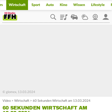
rs
Wirtschaft
Sport
Auto
Kino
Wissen
Lifestyle
Playlist
Staupilot
Wetter
Webcam
Mein
© glomex, 13.03.2024
Video
>
Wirtschaft
>
60 Sekunden Wirtschaft am 13.03.2024
60 SEKUNDEN WIRTSCHAFT AM