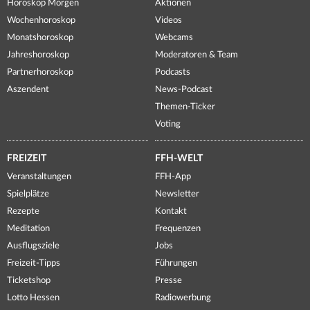
Horoskop Morgen
Aktionen
Wochenhoroskop
Videos
Monatshoroskop
Webcams
Jahreshoroskop
Moderatoren & Team
Partnerhoroskop
Podcasts
Aszendent
News-Podcast
Themen-Ticker
Voting
FREIZEIT
FFH-WELT
Veranstaltungen
FFH-App
Spielplätze
Newsletter
Rezepte
Kontakt
Meditation
Frequenzen
Ausflugsziele
Jobs
Freizeit-Tipps
Führungen
Ticketshop
Presse
Lotto Hessen
Radiowerbung