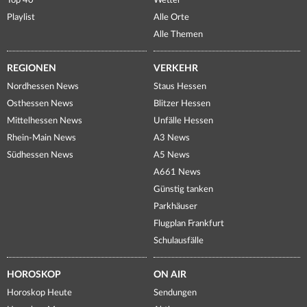
Top 40
Wetter
Playlist
Alle Orte
Alle Themen
REGIONEN
VERKEHR
Nordhessen News
Staus Hessen
Osthessen News
Blitzer Hessen
Mittelhessen News
Unfälle Hessen
Rhein-Main News
A3 News
Südhessen News
A5 News
A661 News
Günstig tanken
Parkhäuser
Flugplan Frankfurt
Schulausfälle
HOROSKOP
ON AIR
Horoskop Heute
Sendungen