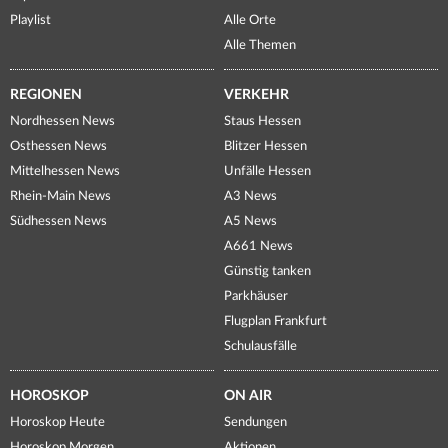
Playlist
Alle Orte
Alle Themen
REGIONEN
VERKEHR
Nordhessen News
Staus Hessen
Osthessen News
Blitzer Hessen
Mittelhessen News
Unfälle Hessen
Rhein-Main News
A3 News
Südhessen News
A5 News
A661 News
Günstig tanken
Parkhäuser
Flugplan Frankfurt
Schulausfälle
HOROSKOP
ON AIR
Horoskop Heute
Sendungen
Horoskop Morgen
Aktionen