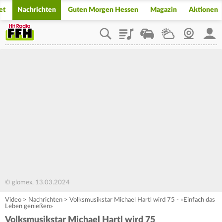
et
Nachrichten
Guten Morgen Hessen
Magazin
Aktionen
Playlist
Staupilot
Wetter
Webcam
Mein
© glomex, 13.03.2024
Video
>
Nachrichten
>
Volksmusikstar Michael Hartl wird 75 - «Einfach das
Leben genießen»
Volksmusikstar Michael Hartl wird 75