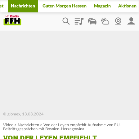
et
Nachrichten
Guten Morgen Hessen
Magazin
Aktionen
Playlist
Staupilot
Wetter
Webcam
Mein
© glomex, 13.03.2024
Video
>
Nachrichten
>
Von der Leyen empfiehlt Aufnahme von EU-
Beitrittsgesprächen mit Bosnien-Herzegowina
VON DER LEYEN EMPFIEHLT