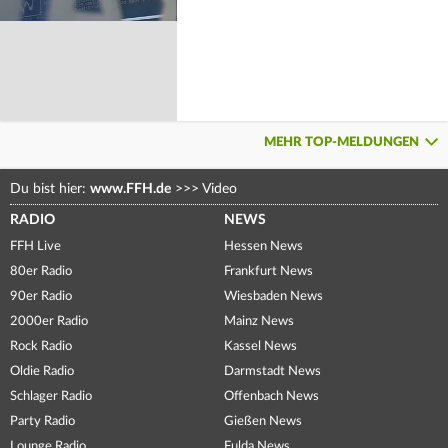
MEHR TOP-MELDUNGEN
Du bist hier:
www.FFH.de
>>>
Video
RADIO
NEWS
FFH Live
Hessen News
80er Radio
Frankfurt News
90er Radio
Wiesbaden News
2000er Radio
Mainz News
Rock Radio
Kassel News
Oldie Radio
Darmstadt News
Schlager Radio
Offenbach News
Party Radio
Gießen News
Lounge Radio
Fulda News