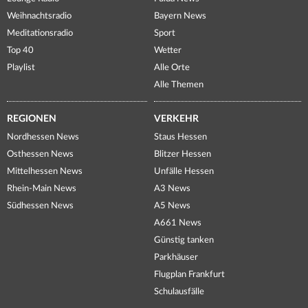
Weihnachtsradio
Bayern News
Meditationsradio
Sport
Top 40
Wetter
Playlist
Alle Orte
Alle Themen
REGIONEN
VERKEHR
Nordhessen News
Staus Hessen
Osthessen News
Blitzer Hessen
Mittelhessen News
Unfälle Hessen
Rhein-Main News
A3 News
Südhessen News
A5 News
A661 News
Günstig tanken
Parkhäuser
Flugplan Frankfurt
Schulausfälle