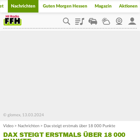
et
Nachrichten
Guten Morgen Hessen
Magazin
Aktionen
Playlist
Staupilot
Wetter
Webcam
Mein
© glomex, 13.03.2024
Video
>
Nachrichten
>
Dax steigt erstmals über 18 000 Punkte
DAX STEIGT ERSTMALS ÜBER 18 000