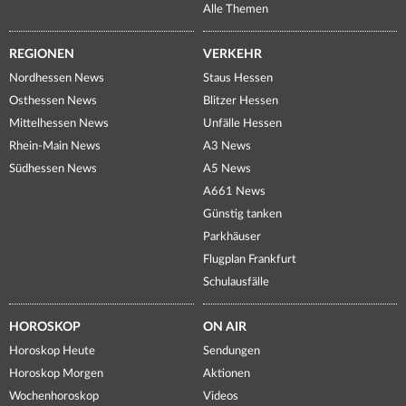
Alle Themen
REGIONEN
VERKEHR
Nordhessen News
Staus Hessen
Osthessen News
Blitzer Hessen
Mittelhessen News
Unfälle Hessen
Rhein-Main News
A3 News
Südhessen News
A5 News
A661 News
Günstig tanken
Parkhäuser
Flugplan Frankfurt
Schulausfälle
HOROSKOP
ON AIR
Horoskop Heute
Sendungen
Horoskop Morgen
Aktionen
Wochenhoroskop
Videos