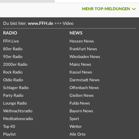
MEHR TOP-MELDUNGEN
Du bist hier:
www.FFH.de
>>>
Video
RADIO
NEWS
FFH Live
Hessen News
80er Radio
Frankfurt News
90er Radio
Wiesbaden News
2000er Radio
Mainz News
Rock Radio
Kassel News
Oldie Radio
Darmstadt News
Schlager Radio
Offenbach News
Party Radio
Gießen News
Lounge Radio
Fulda News
Weihnachtsradio
Bayern News
Meditationsradio
Sport
Top 40
Wetter
Playlist
Alle Orte