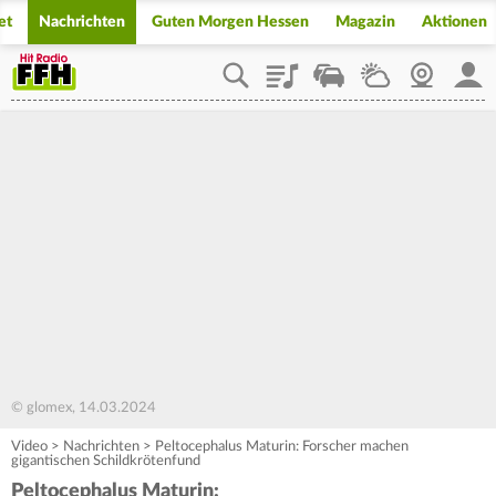
et
Nachrichten
Guten Morgen Hessen
Magazin
Aktionen
Playlist
Staupilot
Wetter
Webcam
Mein
© glomex, 14.03.2024
Video
>
Nachrichten
>
Peltocephalus Maturin: Forscher machen
gigantischen Schildkrötenfund
Peltocephalus Maturin: