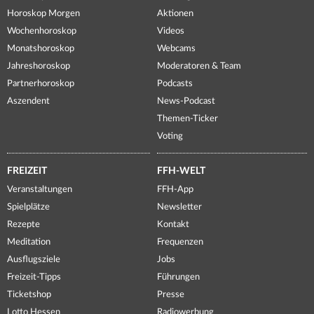
Horoskop Morgen
Aktionen
Wochenhoroskop
Videos
Monatshoroskop
Webcams
Jahreshoroskop
Moderatoren & Team
Partnerhoroskop
Podcasts
Aszendent
News-Podcast
Themen-Ticker
Voting
FREIZEIT
FFH-WELT
Veranstaltungen
FFH-App
Spielplätze
Newsletter
Rezepte
Kontakt
Meditation
Frequenzen
Ausflugsziele
Jobs
Freizeit-Tipps
Führungen
Ticketshop
Presse
Lotto Hessen
Radiowerbung