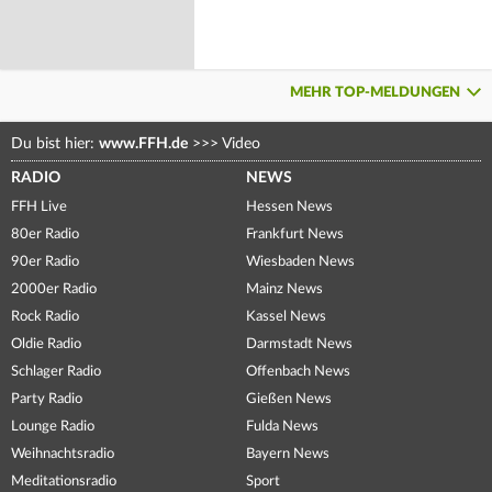
MEHR TOP-MELDUNGEN
Du bist hier:
www.FFH.de
>>>
Video
RADIO
NEWS
FFH Live
Hessen News
80er Radio
Frankfurt News
90er Radio
Wiesbaden News
2000er Radio
Mainz News
Rock Radio
Kassel News
Oldie Radio
Darmstadt News
Schlager Radio
Offenbach News
Party Radio
Gießen News
Lounge Radio
Fulda News
Weihnachtsradio
Bayern News
Meditationsradio
Sport