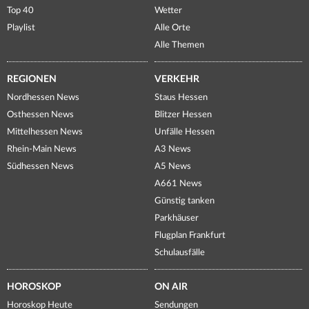
Top 40
Wetter
Playlist
Alle Orte
Alle Themen
REGIONEN
VERKEHR
Nordhessen News
Staus Hessen
Osthessen News
Blitzer Hessen
Mittelhessen News
Unfälle Hessen
Rhein-Main News
A3 News
Südhessen News
A5 News
A661 News
Günstig tanken
Parkhäuser
Flugplan Frankfurt
Schulausfälle
HOROSKOP
ON AIR
Horoskop Heute
Sendungen