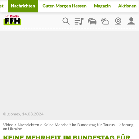
et
Nachrichten
Guten Morgen Hessen
Magazin
Aktionen
Playlist
Staupilot
Wetter
Webcam
Mein
© glomex, 14.03.2024
Video
>
Nachrichten
>
Keine Mehrheit im Bundestag für Taurus-Lieferung
an Ukraine
KEINE MEHRHEIT IM BUNDESTAG FÜR