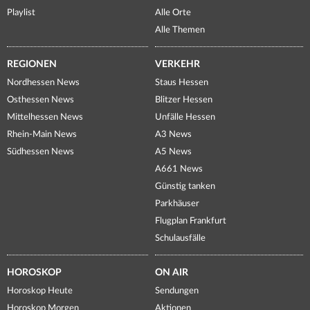
Playlist
Alle Orte
Alle Themen
REGIONEN
VERKEHR
Nordhessen News
Staus Hessen
Osthessen News
Blitzer Hessen
Mittelhessen News
Unfälle Hessen
Rhein-Main News
A3 News
Südhessen News
A5 News
A661 News
Günstig tanken
Parkhäuser
Flugplan Frankfurt
Schulausfälle
HOROSKOP
ON AIR
Horoskop Heute
Sendungen
Horoskop Morgen
Aktionen