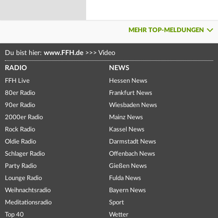
MEHR TOP-MELDUNGEN
Du bist hier:
www.FFH.de
>>>
Video
RADIO
NEWS
FFH Live
Hessen News
80er Radio
Frankfurt News
90er Radio
Wiesbaden News
2000er Radio
Mainz News
Rock Radio
Kassel News
Oldie Radio
Darmstadt News
Schlager Radio
Offenbach News
Party Radio
Gießen News
Lounge Radio
Fulda News
Weihnachtsradio
Bayern News
Meditationsradio
Sport
Top 40
Wetter