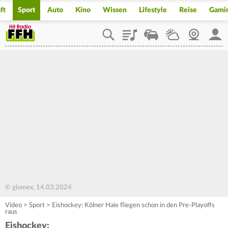
ft
Sport
Auto
Kino
Wissen
Lifestyle
Reise
Gami
Playlist
Staupilot
Wetter
Webcam
Mein
© glomex, 14.03.2024
Video
>
Sport
>
Eishockey: Kölner Haie fliegen schon in den Pre-Playoffs
raus
Eishockey: