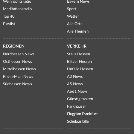
Weihnachtsradio
Bayern News
Meditationsradio
Sport
Top 40
Wetter
Playlist
Alle Orte
Alle Themen
REGIONEN
VERKEHR
Nordhessen News
Staus Hessen
Osthessen News
Blitzer Hessen
Mittelhessen News
Unfälle Hessen
Rhein-Main News
A3 News
Südhessen News
A5 News
A661 News
Günstig tanken
Parkhäuser
Flugplan Frankfurt
Schulausfälle