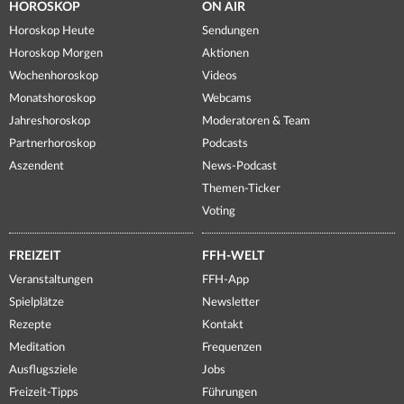
HOROSKOP
ON AIR
Horoskop Heute
Sendungen
Horoskop Morgen
Aktionen
Wochenhoroskop
Videos
Monatshoroskop
Webcams
Jahreshoroskop
Moderatoren & Team
Partnerhoroskop
Podcasts
Aszendent
News-Podcast
Themen-Ticker
Voting
FREIZEIT
FFH-WELT
Veranstaltungen
FFH-App
Spielplätze
Newsletter
Rezepte
Kontakt
Meditation
Frequenzen
Ausflugsziele
Jobs
Freizeit-Tipps
Führungen