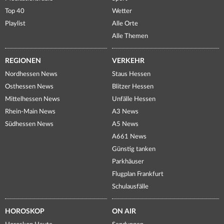
Top 40
Wetter
Playlist
Alle Orte
Alle Themen
REGIONEN
VERKEHR
Nordhessen News
Staus Hessen
Osthessen News
Blitzer Hessen
Mittelhessen News
Unfälle Hessen
Rhein-Main News
A3 News
Südhessen News
A5 News
A661 News
Günstig tanken
Parkhäuser
Flugplan Frankfurt
Schulausfälle
HOROSKOP
ON AIR