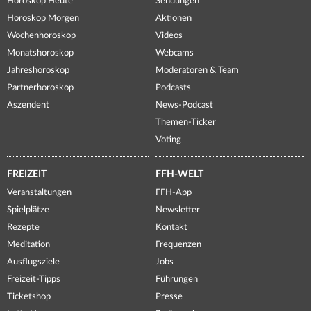
Horoskop Heute
Sendungen
Horoskop Morgen
Aktionen
Wochenhoroskop
Videos
Monatshoroskop
Webcams
Jahreshoroskop
Moderatoren & Team
Partnerhoroskop
Podcasts
Aszendent
News-Podcast
Themen-Ticker
Voting
FREIZEIT
FFH-WELT
Veranstaltungen
FFH-App
Spielplätze
Newsletter
Rezepte
Kontakt
Meditation
Frequenzen
Ausflugsziele
Jobs
Freizeit-Tipps
Führungen
Ticketshop
Presse