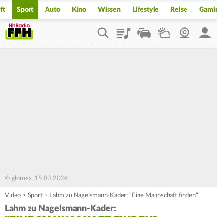
ft
Sport
Auto
Kino
Wissen
Lifestyle
Reise
Gami
Playlist
Staupilot
Wetter
Webcam
Mein
© glomex, 15.03.2024
Video
>
Sport
>
Lahm zu Nagelsmann-Kader: "Eine Mannschaft finden"
Lahm zu Nagelsmann-Kader: