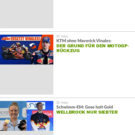
KTM ohne Maverick Vinales:
DER GRUND FÜR DEN MOTOGP-
RÜCKZUG
Schwimm-EM: Gose holt Gold
WELLBROCK NUR SIEBTER