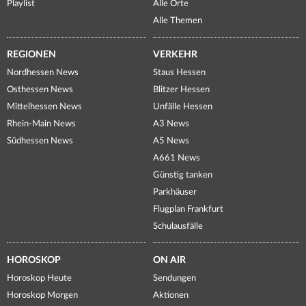
Playlist
Alle Orte
Alle Themen
REGIONEN
VERKEHR
Nordhessen News
Staus Hessen
Osthessen News
Blitzer Hessen
Mittelhessen News
Unfälle Hessen
Rhein-Main News
A3 News
Südhessen News
A5 News
A661 News
Günstig tanken
Parkhäuser
Flugplan Frankfurt
Schulausfälle
HOROSKOP
ON AIR
Horoskop Heute
Sendungen
Horoskop Morgen
Aktionen