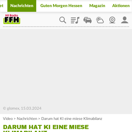
et
Nachrichten
Guten Morgen Hessen
Magazin
Aktionen
Playlist
Staupilot
Wetter
Webcam
Mein
© glomex, 15.03.2024
Video
>
Nachrichten
>
Darum hat KI eine miese Klimabilanz
DARUM HAT KI EINE MIESE