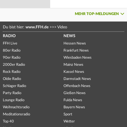
MEHR TOP-MELDUNGEN
Du bist hier:
www.FFH.de
>>>
Video
RADIO
NEWS
FFH Live
Hessen News
80er Radio
Frankfurt News
90er Radio
Wiesbaden News
2000er Radio
Mainz News
Rock Radio
Kassel News
Oldie Radio
Darmstadt News
Schlager Radio
Offenbach News
Party Radio
Gießen News
Lounge Radio
Fulda News
Weihnachtsradio
Bayern News
Meditationsradio
Sport
Top 40
Wetter