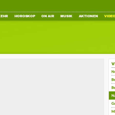
KEHR
HOROSKOP
ON AIR
MUSIK
AKTIONEN
VIDE
V
N
Be
B
N
G
M