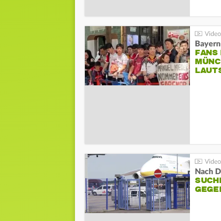
Bayern
FANS
MÜNC
LAUT
Nach D
SUCH
GEGE