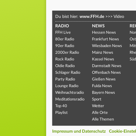
Du bist hier:
www.FFH.de
>>>
Video
RADIO
NEWS
RE
FFH Live
Hessen News
Nor
80er Radio
Frankfurt News
Ost
90er Radio
Wiesbaden News
Mit
2000er Radio
Mainz News
Rhe
Rock Radio
Kassel News
Süd
Oldie Radio
Darmstadt News
Schlager Radio
Offenbach News
Party Radio
Gießen News
Lounge Radio
Fulda News
Weihnachtsradio
Bayern News
Meditationsradio
Sport
Top 40
Wetter
Playlist
Alle Orte
Alle Themen
Impressum und Datenschutz
Cookie-Einste