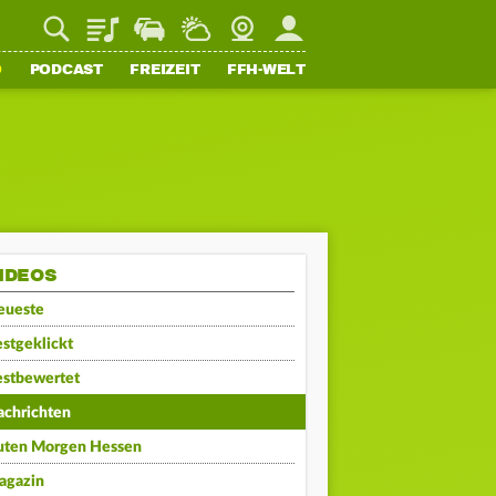
Playlist
Staupilot
Wetter
Webcam
Mein FFH
O
PODCAST
FREIZEIT
FFH-WELT
IDEOS
eueste
stgeklickt
estbewertet
achrichten
uten Morgen Hessen
agazin