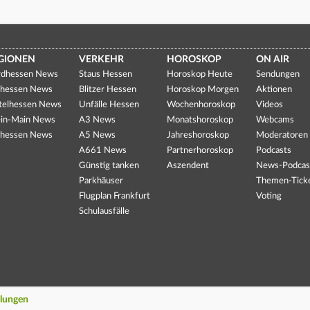
GIONEN
VERKEHR
HOROSKOP
ON AIR
dhessen News
Staus Hessen
Horoskop Heute
Sendungen
hessen News
Blitzer Hessen
Horoskop Morgen
Aktionen
telhessen News
Unfälle Hessen
Wochenhoroskop
Videos
in-Main News
A3 News
Monatshoroskop
Webcams
hessen News
A5 News
Jahreshoroskop
Moderatoren
A661 News
Partnerhoroskop
Podcasts
Günstig tanken
Aszendent
News-Podcas
Parkhäuser
Themen-Tick
Flugplan Frankfurt
Voting
Schulausfälle
llungen