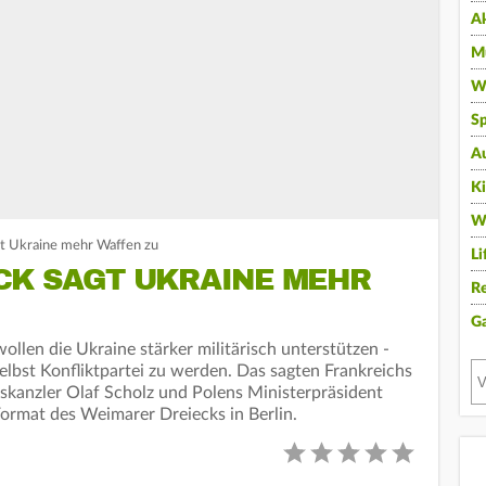
A
Mu
Wi
Sp
A
K
W
t Ukraine mehr Waffen zu
Li
CK SAGT UKRAINE MEHR
Re
G
llen die Ukraine stärker militärisch unterstützen -
selbst Konfliktpartei zu werden. Das sagten Frankreichs
anzler Olaf Scholz und Polens Ministerpräsident
ormat des Weimarer Dreiecks in Berlin.