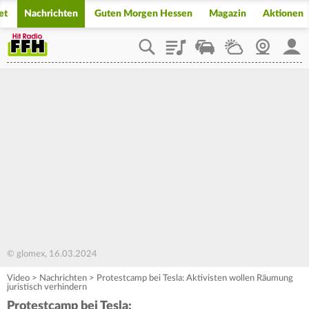
et
Nachrichten
Guten Morgen Hessen
Magazin
Aktionen
Playlist
Staupilot
Wetter
Webcam
Mein
© glomex, 16.03.2024
Video
>
Nachrichten
>
Protestcamp bei Tesla: Aktivisten wollen Räumung
juristisch verhindern
Protestcamp bei Tesla: