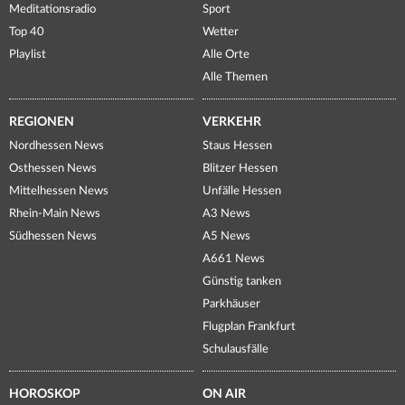
Meditationsradio
Sport
Top 40
Wetter
Playlist
Alle Orte
Alle Themen
REGIONEN
VERKEHR
Nordhessen News
Staus Hessen
Osthessen News
Blitzer Hessen
Mittelhessen News
Unfälle Hessen
Rhein-Main News
A3 News
Südhessen News
A5 News
A661 News
Günstig tanken
Parkhäuser
Flugplan Frankfurt
Schulausfälle
HOROSKOP
ON AIR