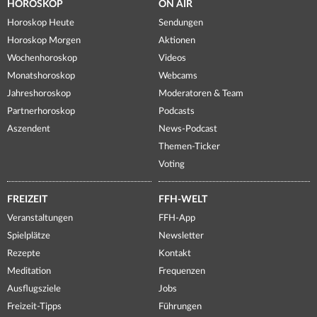
HOROSKOP
ON AIR
Horoskop Heute
Sendungen
Horoskop Morgen
Aktionen
Wochenhoroskop
Videos
Monatshoroskop
Webcams
Jahreshoroskop
Moderatoren & Team
Partnerhoroskop
Podcasts
Aszendent
News-Podcast
Themen-Ticker
Voting
FREIZEIT
FFH-WELT
Veranstaltungen
FFH-App
Spielplätze
Newsletter
Rezepte
Kontakt
Meditation
Frequenzen
Ausflugsziele
Jobs
Freizeit-Tipps
Führungen