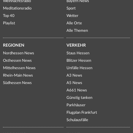
Weihnachtsradio
Bayern News
Meditationsradio
Sport
Top 40
Wetter
Playlist
Alle Orte
Alle Themen
REGIONEN
VERKEHR
Nordhessen News
Staus Hessen
Osthessen News
Blitzer Hessen
Mittelhessen News
Unfälle Hessen
Rhein-Main News
A3 News
Südhessen News
A5 News
A661 News
Günstig tanken
Parkhäuser
Flugplan Frankfurt
Schulausfälle