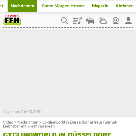
et
Nachrichten
Guten Morgen Hessen
Magazin
Aktionen
Playlist
Staupilot
Wetter
Webcam
Mein
© glomex, 16.03.2024
Video
>
Nachrichten
>
Cyclingworld in Düsseldorf erfreut Fahrrad-
Liebhaber mit kreativen Ideen
CYCLINGWORLD IN DÜSSELDORF