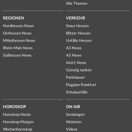
Alle Themen
REGIONEN
VERKEHR
Nordhessen News
Staus Hessen
Osthessen News
Blitzer Hessen
Mittelhessen News
Unfälle Hessen
Rhein-Main News
A3 News
Südhessen News
A5 News
A661 News
Günstig tanken
Parkhäuser
Flugplan Frankfurt
Schulausfälle
HOROSKOP
ON AIR
Horoskop Heute
Sendungen
Horoskop Morgen
Aktionen
Wochenhoroskop
Videos