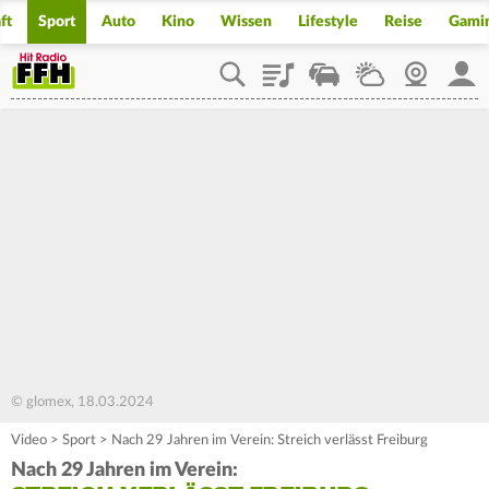
ft
Sport
Auto
Kino
Wissen
Lifestyle
Reise
Gami
Playlist
Staupilot
Wetter
Webcam
Mein
© glomex, 18.03.2024
Video
>
Sport
>
Nach 29 Jahren im Verein: Streich verlässt Freiburg
Nach 29 Jahren im Verein: