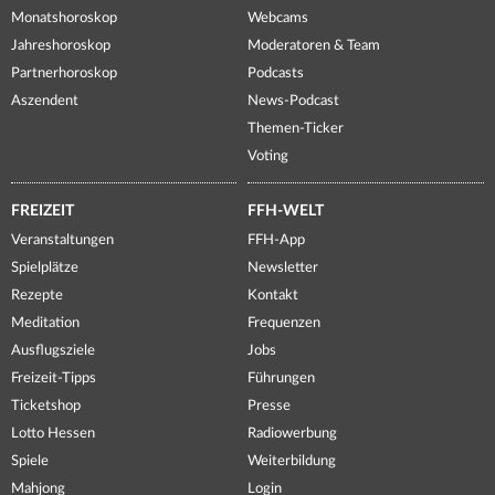
Monatshoroskop
Webcams
Jahreshoroskop
Moderatoren & Team
Partnerhoroskop
Podcasts
Aszendent
News-Podcast
Themen-Ticker
Voting
FREIZEIT
FFH-WELT
Veranstaltungen
FFH-App
Spielplätze
Newsletter
Rezepte
Kontakt
Meditation
Frequenzen
Ausflugsziele
Jobs
Freizeit-Tipps
Führungen
Ticketshop
Presse
Lotto Hessen
Radiowerbung
Spiele
Weiterbildung
Mahjong
Login