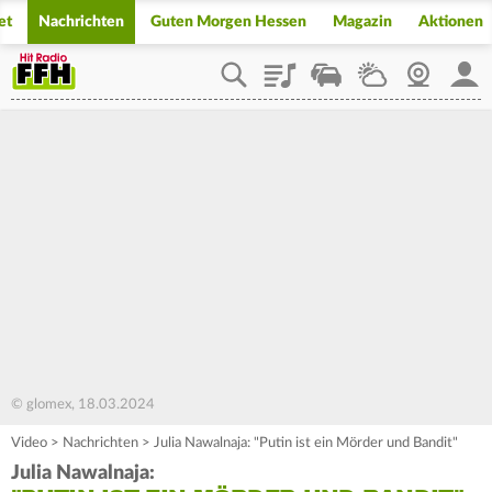
et
Nachrichten
Guten Morgen Hessen
Magazin
Aktionen
Playlist
Staupilot
Wetter
Webcam
Mein
© glomex, 18.03.2024
Video
>
Nachrichten
>
Julia Nawalnaja: "Putin ist ein Mörder und Bandit"
Julia Nawalnaja: