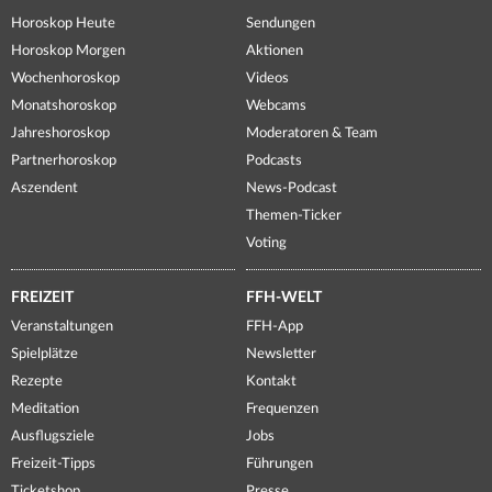
Horoskop Heute
Sendungen
Horoskop Morgen
Aktionen
Wochenhoroskop
Videos
Monatshoroskop
Webcams
Jahreshoroskop
Moderatoren & Team
Partnerhoroskop
Podcasts
Aszendent
News-Podcast
Themen-Ticker
Voting
FREIZEIT
FFH-WELT
Veranstaltungen
FFH-App
Spielplätze
Newsletter
Rezepte
Kontakt
Meditation
Frequenzen
Ausflugsziele
Jobs
Freizeit-Tipps
Führungen
Ticketshop
Presse