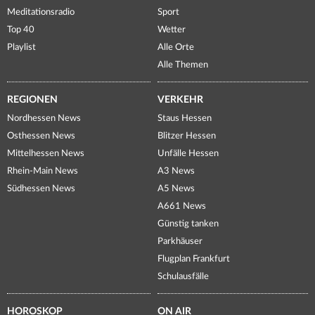
Meditationsradio
Sport
Top 40
Wetter
Playlist
Alle Orte
Alle Themen
REGIONEN
VERKEHR
Nordhessen News
Staus Hessen
Osthessen News
Blitzer Hessen
Mittelhessen News
Unfälle Hessen
Rhein-Main News
A3 News
Südhessen News
A5 News
A661 News
Günstig tanken
Parkhäuser
Flugplan Frankfurt
Schulausfälle
HOROSKOP
ON AIR