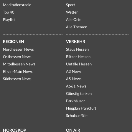
Meditationsradio
Sport
Top 40
Wetter
Playlist
Alle Orte
Alle Themen
REGIONEN
VERKEHR
Nordhessen News
Staus Hessen
Osthessen News
Blitzer Hessen
Mittelhessen News
Unfälle Hessen
Rhein-Main News
A3 News
Südhessen News
A5 News
A661 News
Günstig tanken
Parkhäuser
Flugplan Frankfurt
Schulausfälle
HOROSKOP
ON AIR