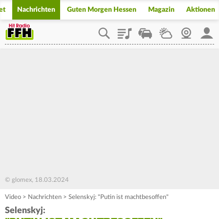
et
Nachrichten
Guten Morgen Hessen
Magazin
Aktionen
Playlist
Staupilot
Wetter
Webcam
Mein
© glomex, 18.03.2024
Video
>
Nachrichten
>
Selenskyj: "Putin ist machtbesoffen"
Selenskyj: