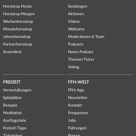
Horoskop Heute
Sendungen
Horoskop Morgen
Aktionen
Wochenhoroskop
Videos
Monatshoroskop
Webcams
Jahreshoroskop
Moderatoren & Team
Partnerhoroskop
Podcasts
Aszendent
News-Podcast
Themen-Ticker
Voting
FREIZEIT
FFH-WELT
Veranstaltungen
FFH-App
Spielplätze
Newsletter
Rezepte
Kontakt
Meditation
Frequenzen
Ausflugsziele
Jobs
Freizeit-Tipps
Führungen
Ticketshop
Presse