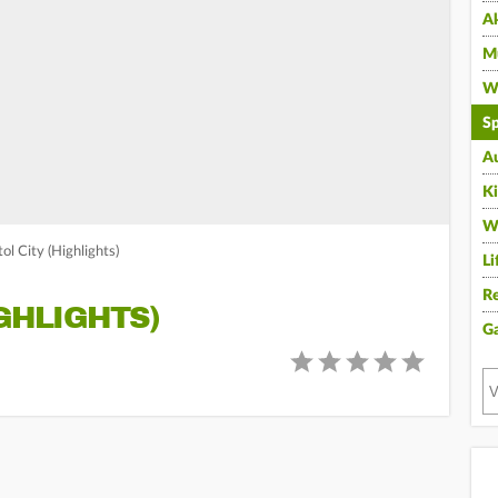
A
Mu
Wi
Sp
A
K
W
l City (Highlights)
Li
Re
GHLIGHTS)
G