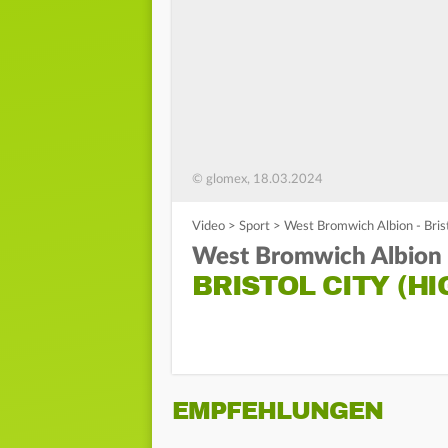
© glomex, 18.03.2024
Video
>
Sport
>
West Bromwich Albion - Bristo
West Bromwich Albion
BRISTOL CITY (HI
EMPFEHLUNGEN