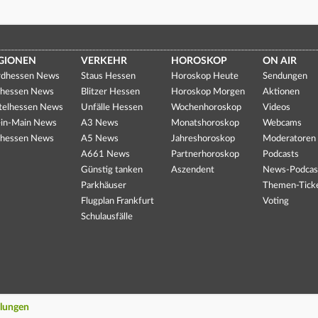
GIONEN
VERKEHR
HOROSKOP
ON AIR
dhessen News
Staus Hessen
Horoskop Heute
Sendungen
hessen News
Blitzer Hessen
Horoskop Morgen
Aktionen
telhessen News
Unfälle Hessen
Wochenhoroskop
Videos
in-Main News
A3 News
Monatshoroskop
Webcams
hessen News
A5 News
Jahreshoroskop
Moderatoren
A661 News
Partnerhoroskop
Podcasts
Günstig tanken
Aszendent
News-Podcas
Parkhäuser
Themen-Tick
Flugplan Frankfurt
Voting
Schulausfälle
llungen