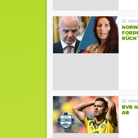
NORW
FORD
RÜCK
BVB 
AB