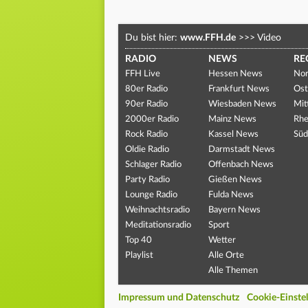
Du bist hier:
www.FFH.de
>>>
Video
RADIO
NEWS
RE
FFH Live
Hessen News
Nor
80er Radio
Frankfurt News
Ost
90er Radio
Wiesbaden News
Mit
2000er Radio
Mainz News
Rhe
Rock Radio
Kassel News
Süd
Oldie Radio
Darmstadt News
Schlager Radio
Offenbach News
Party Radio
Gießen News
Lounge Radio
Fulda News
Weihnachtsradio
Bayern News
Meditationsradio
Sport
Top 40
Wetter
Playlist
Alle Orte
Alle Themen
Impressum und Datenschutz
Cookie-Einste