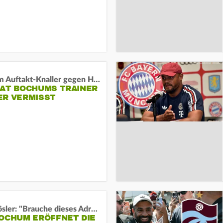
Vor dem Auftakt-Knaller gegen Hertha:
HAT BOCHUMS TRAINER
ER VERMISST
Uwe Rösler: "Brauche dieses Adrenalin"
BOCHUM ERÖFFNET DIE