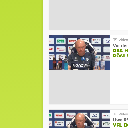
DAS 
RÖSL
VFL 