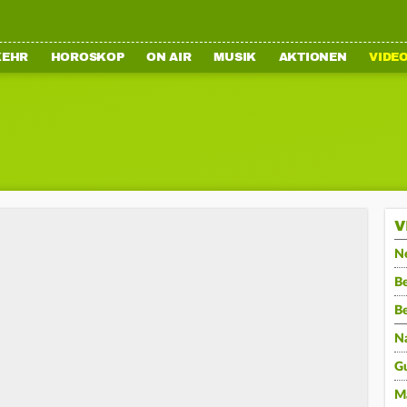
KEHR
HOROSKOP
ON AIR
MUSIK
AKTIONEN
VIDE
V
N
Be
B
N
G
M