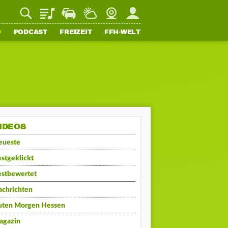
Playlist
Staupilot
Wetter
Webcam
Mein FFH
O
PODCAST
FREIZEIT
FFH-WELT
IDEOS
eueste
stgeklickt
estbewertet
achrichten
uten Morgen Hessen
agazin