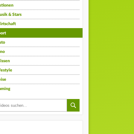
ktionen
sik & Stars
rtschaft
ort
uto
ino
issen
festyle
ise
aming