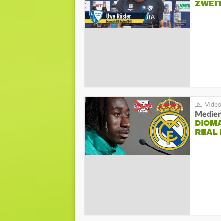
ZWEI
Medien
DIOM
REAL