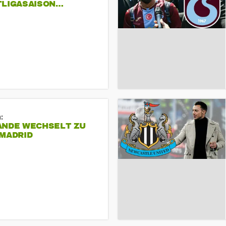
TLIGASAISON…
:
ANDE WECHSELT ZU
 MADRID