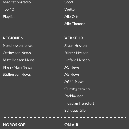
Meditationsradio
Sport
Top 40
Wetter
Playlist
Alle Orte
Alle Themen
REGIONEN
VERKEHR
Nordhessen News
Staus Hessen
Osthessen News
Blitzer Hessen
Mittelhessen News
Unfälle Hessen
Rhein-Main News
A3 News
Südhessen News
A5 News
A661 News
Günstig tanken
Parkhäuser
Flugplan Frankfurt
Schulausfälle
HOROSKOP
ON AIR