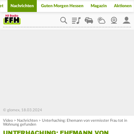
et
Nachrichten
Guten Morgen Hessen
Magazin
Aktionen
Playlist
Staupilot
Wetter
Webcam
Mein
© glomex, 18.03.2024
Video
>
Nachrichten
>
Unterhaching: Ehemann von vermisster Frau tot in
Wohnung gefunden
UNTERHACHING: EHEMANN VON