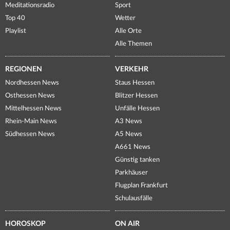
Meditationsradio
Sport
Top 40
Wetter
Playlist
Alle Orte
Alle Themen
REGIONEN
VERKEHR
Nordhessen News
Staus Hessen
Osthessen News
Blitzer Hessen
Mittelhessen News
Unfälle Hessen
Rhein-Main News
A3 News
Südhessen News
A5 News
A661 News
Günstig tanken
Parkhäuser
Flugplan Frankfurt
Schulausfälle
HOROSKOP
ON AIR