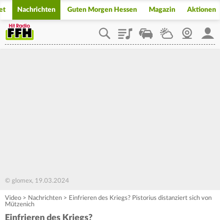
et
Nachrichten
Guten Morgen Hessen
Magazin
Aktionen
Playlist
Staupilot
Wetter
Webcam
Mein
© glomex, 19.03.2024
Video
>
Nachrichten
>
Einfrieren des Kriegs? Pistorius distanziert sich von
Mützenich
Einfrieren des Kriegs?