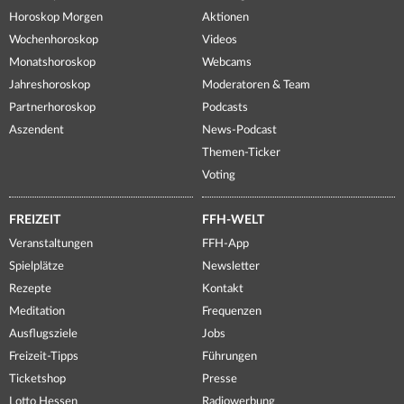
Horoskop Morgen
Aktionen
Wochenhoroskop
Videos
Monatshoroskop
Webcams
Jahreshoroskop
Moderatoren & Team
Partnerhoroskop
Podcasts
Aszendent
News-Podcast
Themen-Ticker
Voting
FREIZEIT
FFH-WELT
Veranstaltungen
FFH-App
Spielplätze
Newsletter
Rezepte
Kontakt
Meditation
Frequenzen
Ausflugsziele
Jobs
Freizeit-Tipps
Führungen
Ticketshop
Presse
Lotto Hessen
Radiowerbung