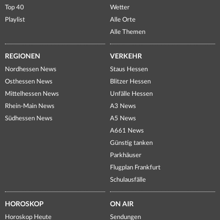
Top 40
Wetter
Playlist
Alle Orte
Alle Themen
REGIONEN
VERKEHR
Nordhessen News
Staus Hessen
Osthessen News
Blitzer Hessen
Mittelhessen News
Unfälle Hessen
Rhein-Main News
A3 News
Südhessen News
A5 News
A661 News
Günstig tanken
Parkhäuser
Flugplan Frankfurt
Schulausfälle
HOROSKOP
ON AIR
Horoskop Heute
Sendungen