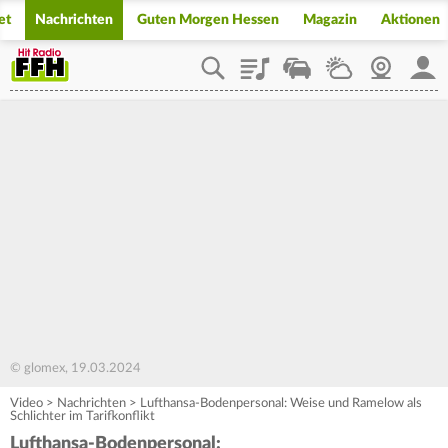
et
Nachrichten
Guten Morgen Hessen
Magazin
Aktionen
Playlist
Staupilot
Wetter
Webcam
Mein
© glomex, 19.03.2024
Video
>
Nachrichten
>
Lufthansa-Bodenpersonal: Weise und Ramelow als
Schlichter im Tarifkonflikt
Lufthansa-Bodenpersonal: