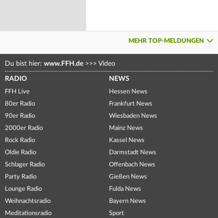
MEHR TOP-MELDUNGEN
Du bist hier:
www.FFH.de
>>>
Video
RADIO
NEWS
FFH Live
Hessen News
80er Radio
Frankfurt News
90er Radio
Wiesbaden News
2000er Radio
Mainz News
Rock Radio
Kassel News
Oldie Radio
Darmstadt News
Schlager Radio
Offenbach News
Party Radio
Gießen News
Lounge Radio
Fulda News
Weihnachtsradio
Bayern News
Meditationsradio
Sport