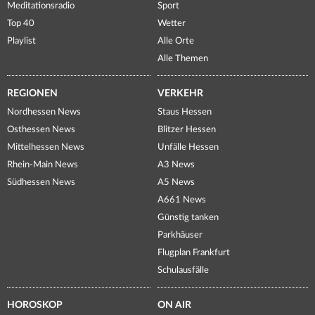
Meditationsradio
Sport
Top 40
Wetter
Playlist
Alle Orte
Alle Themen
REGIONEN
VERKEHR
Nordhessen News
Staus Hessen
Osthessen News
Blitzer Hessen
Mittelhessen News
Unfälle Hessen
Rhein-Main News
A3 News
Südhessen News
A5 News
A661 News
Günstig tanken
Parkhäuser
Flugplan Frankfurt
Schulausfälle
HOROSKOP
ON AIR