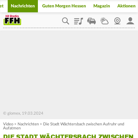
et
Nachrichten
Guten Morgen Hessen
Magazin
Aktionen
Playlist
Staupilot
Wetter
Webcam
Mein
© glomex, 19.03.2024
Video
>
Nachrichten
>
Die Stadt Wächtersbach zwischen Aufruhr und
Aufatmen
DIE STADT WÄCHTERSBACH ZWISCHEN