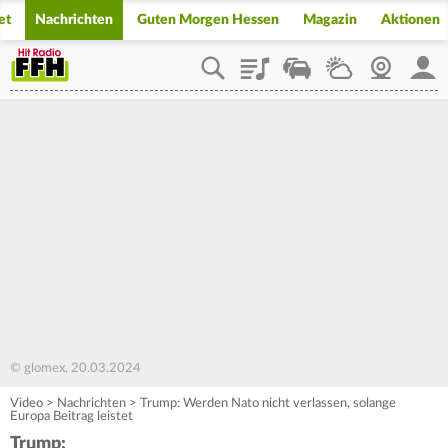
et
Nachrichten
Guten Morgen Hessen
Magazin
Aktionen
Playlist
Staupilot
Wetter
Webcam
Mein
© glomex, 20.03.2024
Video
>
Nachrichten
>
Trump: Werden Nato nicht verlassen, solange
Europa Beitrag leistet
Trump: