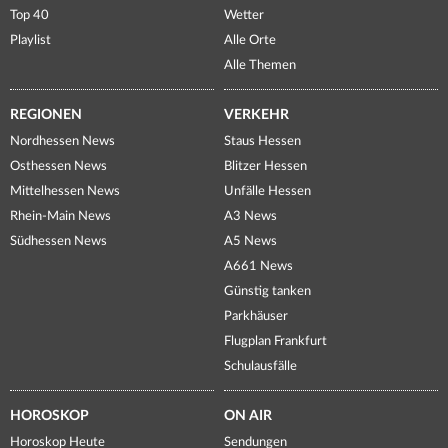
Top 40
Wetter
Playlist
Alle Orte
Alle Themen
REGIONEN
VERKEHR
Nordhessen News
Staus Hessen
Osthessen News
Blitzer Hessen
Mittelhessen News
Unfälle Hessen
Rhein-Main News
A3 News
Südhessen News
A5 News
A661 News
Günstig tanken
Parkhäuser
Flugplan Frankfurt
Schulausfälle
HOROSKOP
ON AIR
Horoskop Heute
Sendungen