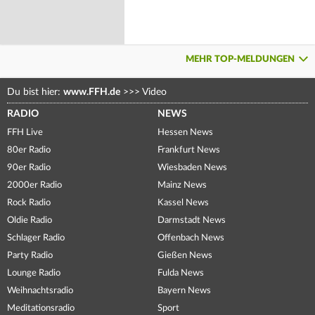
MEHR TOP-MELDUNGEN
Du bist hier:
www.FFH.de
>>>
Video
RADIO
NEWS
FFH Live
Hessen News
80er Radio
Frankfurt News
90er Radio
Wiesbaden News
2000er Radio
Mainz News
Rock Radio
Kassel News
Oldie Radio
Darmstadt News
Schlager Radio
Offenbach News
Party Radio
Gießen News
Lounge Radio
Fulda News
Weihnachtsradio
Bayern News
Meditationsradio
Sport