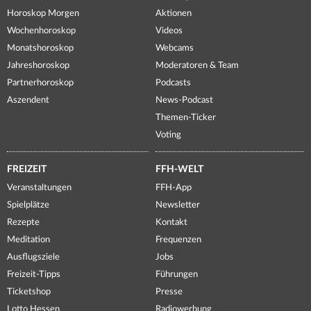
Horoskop Morgen
Aktionen
Wochenhoroskop
Videos
Monatshoroskop
Webcams
Jahreshoroskop
Moderatoren & Team
Partnerhoroskop
Podcasts
Aszendent
News-Podcast
Themen-Ticker
Voting
FREIZEIT
FFH-WELT
Veranstaltungen
FFH-App
Spielplätze
Newsletter
Rezepte
Kontakt
Meditation
Frequenzen
Ausflugsziele
Jobs
Freizeit-Tipps
Führungen
Ticketshop
Presse
Lotto Hessen
Radiowerbung