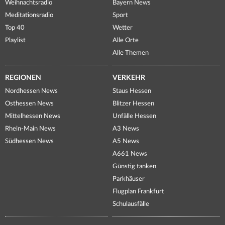
Weihnachtsradio
Bayern News
Meditationsradio
Sport
Top 40
Wetter
Playlist
Alle Orte
Alle Themen
REGIONEN
VERKEHR
Nordhessen News
Staus Hessen
Osthessen News
Blitzer Hessen
Mittelhessen News
Unfälle Hessen
Rhein-Main News
A3 News
Südhessen News
A5 News
A661 News
Günstig tanken
Parkhäuser
Flugplan Frankfurt
Schulausfälle