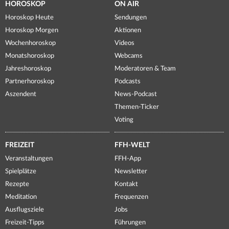
HOROSKOP
ON AIR
Horoskop Heute
Sendungen
Horoskop Morgen
Aktionen
Wochenhoroskop
Videos
Monatshoroskop
Webcams
Jahreshoroskop
Moderatoren & Team
Partnerhoroskop
Podcasts
Aszendent
News-Podcast
Themen-Ticker
Voting
FREIZEIT
FFH-WELT
Veranstaltungen
FFH-App
Spielplätze
Newsletter
Rezepte
Kontakt
Meditation
Frequenzen
Ausflugsziele
Jobs
Freizeit-Tipps
Führungen