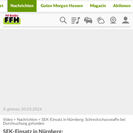
et
Nachrichten
Guten Morgen Hessen
Magazin
Aktionen
Playlist
Staupilot
Wetter
Webcam
Mein
© glomex, 20.03.2024
Video
>
Nachrichten
>
SEK-Einsatz in Nürnberg: Schreckschusswaffe bei
Durchsuchung gefunden
SEK-Einsatz in Nürnberg: