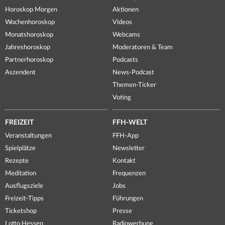
Horoskop Morgen
Aktionen
Wochenhoroskop
Videos
Monatshoroskop
Webcams
Jahreshoroskop
Moderatoren & Team
Partnerhoroskop
Podcasts
Aszendent
News-Podcast
Themen-Ticker
Voting
FREIZEIT
FFH-WELT
Veranstaltungen
FFH-App
Spielplätze
Newsletter
Rezepte
Kontakt
Meditation
Frequenzen
Ausflugsziele
Jobs
Freizeit-Tipps
Führungen
Ticketshop
Presse
Lotto Hessen
Radiowerbung