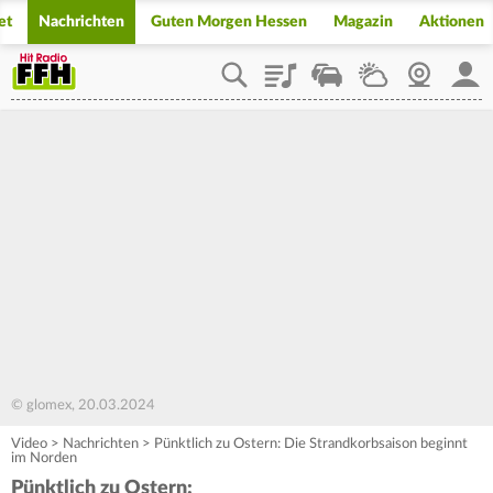
et
Nachrichten
Guten Morgen Hessen
Magazin
Aktionen
Playlist
Staupilot
Wetter
Webcam
Mein
© glomex, 20.03.2024
Video
>
Nachrichten
>
Pünktlich zu Ostern: Die Strandkorbsaison beginnt
im Norden
Pünktlich zu Ostern: