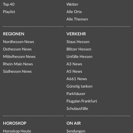
Top 40
Wetter
Playlist
Alle Orte
Alle Themen
REGIONEN
VERKEHR
Nordhessen News
Staus Hessen
Osthessen News
Blitzer Hessen
Mittelhessen News
Unfälle Hessen
Rhein-Main News
A3 News
Südhessen News
A5 News
A661 News
Günstig tanken
Parkhäuser
Flugplan Frankfurt
Schulausfälle
HOROSKOP
ON AIR
Horoskop Heute
Sendungen