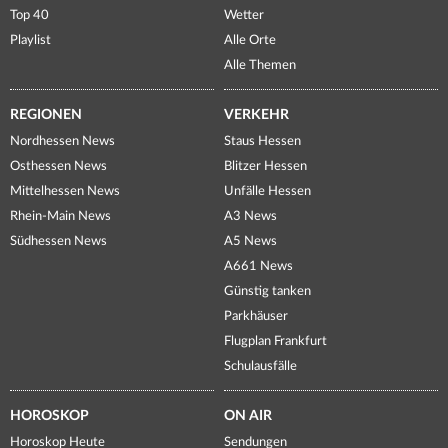
Top 40
Wetter
Playlist
Alle Orte
Alle Themen
REGIONEN
VERKEHR
Nordhessen News
Staus Hessen
Osthessen News
Blitzer Hessen
Mittelhessen News
Unfälle Hessen
Rhein-Main News
A3 News
Südhessen News
A5 News
A661 News
Günstig tanken
Parkhäuser
Flugplan Frankfurt
Schulausfälle
HOROSKOP
ON AIR
Horoskop Heute
Sendungen