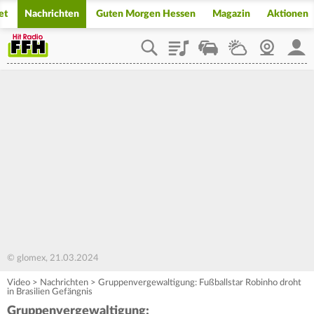
et
Nachrichten
Guten Morgen Hessen
Magazin
Aktionen
Playlist
Staupilot
Wetter
Webcam
Mein
© glomex, 21.03.2024
Video
>
Nachrichten
>
Gruppenvergewaltigung: Fußballstar Robinho droht
in Brasilien Gefängnis
Gruppenvergewaltigung: