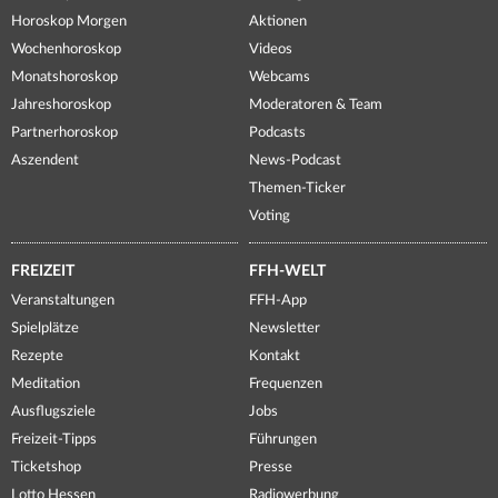
Horoskop Morgen
Aktionen
Wochenhoroskop
Videos
Monatshoroskop
Webcams
Jahreshoroskop
Moderatoren & Team
Partnerhoroskop
Podcasts
Aszendent
News-Podcast
Themen-Ticker
Voting
FREIZEIT
FFH-WELT
Veranstaltungen
FFH-App
Spielplätze
Newsletter
Rezepte
Kontakt
Meditation
Frequenzen
Ausflugsziele
Jobs
Freizeit-Tipps
Führungen
Ticketshop
Presse
Lotto Hessen
Radiowerbung