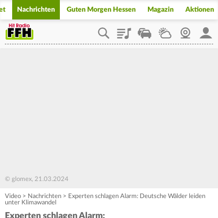
et
Nachrichten
Guten Morgen Hessen
Magazin
Aktionen
Playlist
Staupilot
Wetter
Webcam
Mein
© glomex, 21.03.2024
Video
>
Nachrichten
>
Experten schlagen Alarm: Deutsche Wälder leiden
unter Klimawandel
Experten schlagen Alarm: