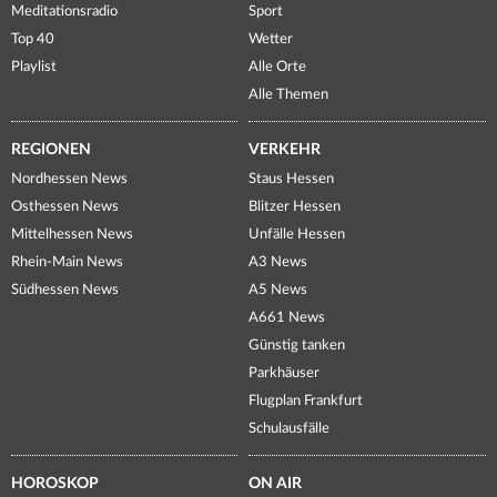
Meditationsradio
Sport
Top 40
Wetter
Playlist
Alle Orte
Alle Themen
REGIONEN
VERKEHR
Nordhessen News
Staus Hessen
Osthessen News
Blitzer Hessen
Mittelhessen News
Unfälle Hessen
Rhein-Main News
A3 News
Südhessen News
A5 News
A661 News
Günstig tanken
Parkhäuser
Flugplan Frankfurt
Schulausfälle
HOROSKOP
ON AIR