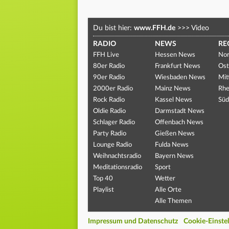
Du bist hier:
www.FFH.de
>>>
Video
RADIO
NEWS
RE
FFH Live
Hessen News
Nor
80er Radio
Frankfurt News
Ost
90er Radio
Wiesbaden News
Mit
2000er Radio
Mainz News
Rhe
Rock Radio
Kassel News
Süd
Oldie Radio
Darmstadt News
Schlager Radio
Offenbach News
Party Radio
Gießen News
Lounge Radio
Fulda News
Weihnachtsradio
Bayern News
Meditationsradio
Sport
Top 40
Wetter
Playlist
Alle Orte
Alle Themen
Impressum und Datenschutz
Cookie-Einste