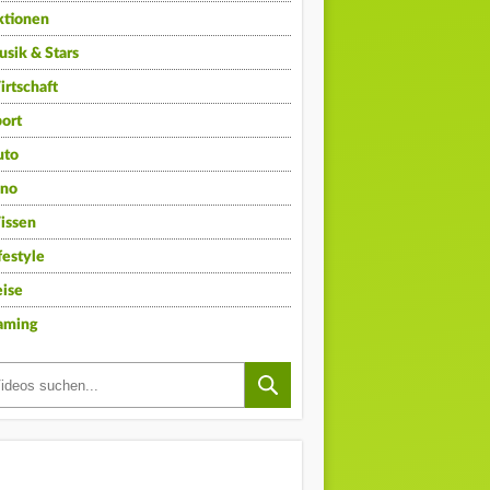
ktionen
sik & Stars
rtschaft
ort
uto
ino
issen
festyle
ise
aming