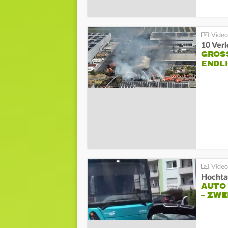
10 Ver
GROSS
NDLI
Hochta
AUTO
– ZW