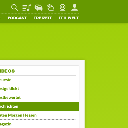
Playlist
Staupilot
Wetter
Webcam
Mein FFH
O
PODCAST
FREIZEIT
FFH-WELT
IDEOS
eueste
stgeklickt
estbewertet
achrichten
uten Morgen Hessen
agazin