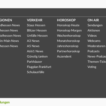
GIONEN
VERKEHR
HOROSKOP
ON AIR
dhessen News
Staus Hessen
Horoskop Heute
Sendungen
hessen News
Blitzer Hessen
Horoskop Morgen
Aktionen
telhessen News
Unfälle Hessen
Wochenhoroskop
Videos
in-Main News
A3 News
Monatshoroskop
Webcams
hessen News
A5 News
Jahreshoroskop
Moderatoren
A661 News
Partnerhoroskop
Podcasts
Günstig tanken
Aszendent
News-Podcas
Parkhäuser
Themen-Tick
Flugplan Frankfurt
Voting
Schulausfälle
llungen