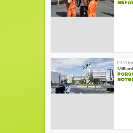
GEFA
Millia
PORSC
ROTE