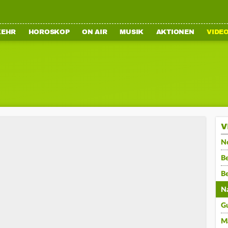
KEHR
HOROSKOP
ON AIR
MUSIK
AKTIONEN
VIDE
V
N
Be
B
N
G
M