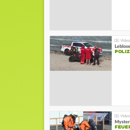
Leblos
POLIZ
Mysteri
FEUE