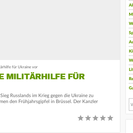
A
Mu
Wi
Sp
A
K
W
ärhilfe für Ukraine vor
Li
E MILITÄRHILFE FÜR
Re
G
Sieg Russlands im Krieg gegen die Ukraine zu
men den Frühjahrsgipfel in Brüssel. Der Kanzler