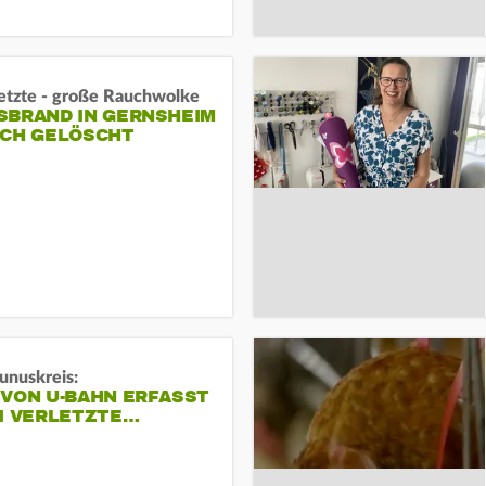
letzte - große Rauchwolke
BRAND IN GERNSHEIM E
CH GELÖSCHT
unuskreis:
 VON U-BAHN ERFASST
EI VERLETZTE…